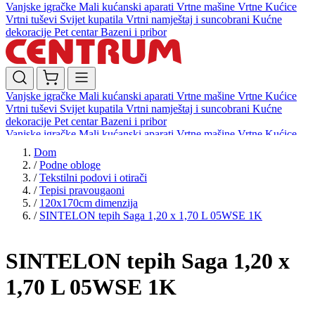
Vanjske igračke
Mali kućanski aparati
Vrtne mašine
Vrtne Kućice
Vrtni tuševi
Svijet kupatila
Vrtni namještaj i suncobrani
Kućne
dekoracije
Pet centar
Bazeni i pribor
Vanjske igračke
Mali kućanski aparati
Vrtne mašine
Vrtne Kućice
Vrtni tuševi
Svijet kupatila
Vrtni namještaj i suncobrani
Kućne
dekoracije
Pet centar
Bazeni i pribor
Vanjske igračke
Mali kućanski aparati
Vrtne mašine
Vrtne Kućice
Vrtni tuševi
Svijet kupatila
Vrtni namještaj i suncobrani
Kućne
Dom
dekoracije
Pet centar
Bazeni i pribor
/
Podne obloge
/
Tekstilni podovi i otirači
/
Tepisi pravougaoni
/
120x170cm dimenzija
/
SINTELON tepih Saga 1,20 x 1,70 L 05WSE 1K
SINTELON tepih Saga 1,20 x
1,70 L 05WSE 1K