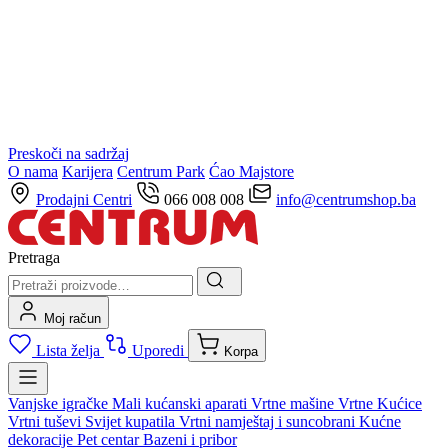
Preskoči na sadržaj
O nama
Karijera
Centrum Park
Ćao Majstore
Prodajni Centri
066 008 008
info@centrumshop.ba
Pretraga
Moj račun
Lista želja
Uporedi
Korpa
Vanjske igračke
Mali kućanski aparati
Vrtne mašine
Vrtne Kućice
Vrtni tuševi
Svijet kupatila
Vrtni namještaj i suncobrani
Kućne
dekoracije
Pet centar
Bazeni i pribor