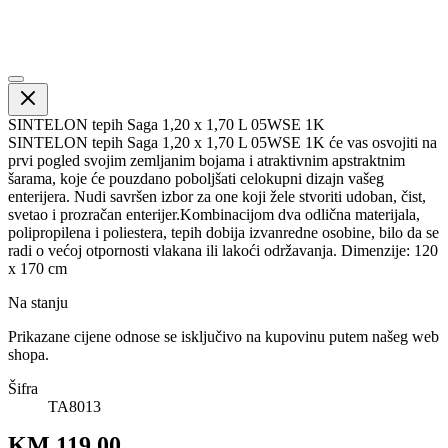
SINTELON tepih Saga 1,20 x 1,70 L 05WSE 1K
SINTELON tepih Saga 1,20 x 1,70 L 05WSE 1K će vas osvojiti na
prvi pogled svojim zemljanim bojama i atraktivnim apstraktnim
šarama, koje će pouzdano poboljšati celokupni dizajn vašeg
enterijera. Nudi savršen izbor za one koji žele stvoriti udoban, čist,
svetao i prozračan enterijer.Kombinacijom dva odlična materijala,
polipropilena i poliestera, tepih dobija izvanredne osobine, bilo da se
radi o većoj otpornosti vlakana ili lakoći održavanja. Dimenzije: 120
x 170 cm
Na stanju
Prikazane cijene odnose se isključivo na kupovinu putem našeg web
shopa.
Šifra
TA8013
KM 119.00