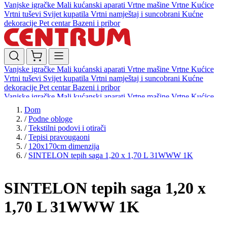
Vanjske igračke
Mali kućanski aparati
Vrtne mašine
Vrtne Kućice
Vrtni tuševi
Svijet kupatila
Vrtni namještaj i suncobrani
Kućne
dekoracije
Pet centar
Bazeni i pribor
Vanjske igračke
Mali kućanski aparati
Vrtne mašine
Vrtne Kućice
Vrtni tuševi
Svijet kupatila
Vrtni namještaj i suncobrani
Kućne
dekoracije
Pet centar
Bazeni i pribor
Vanjske igračke
Mali kućanski aparati
Vrtne mašine
Vrtne Kućice
Vrtni tuševi
Svijet kupatila
Vrtni namještaj i suncobrani
Kućne
Dom
dekoracije
Pet centar
Bazeni i pribor
/
Podne obloge
/
Tekstilni podovi i otirači
/
Tepisi pravougaoni
/
120x170cm dimenzija
/
SINTELON tepih saga 1,20 x 1,70 L 31WWW 1K
SINTELON tepih saga 1,20 x
1,70 L 31WWW 1K