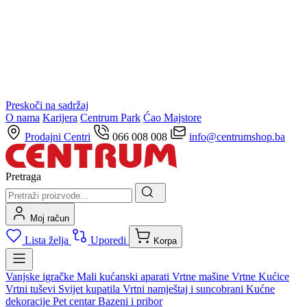
Preskoči na sadržaj
O nama
Karijera
Centrum Park
Ćao Majstore
Prodajni Centri
066 008 008
info@centrumshop.ba
Pretraga
Moj račun
Lista želja
Uporedi
Korpa
Vanjske igračke
Mali kućanski aparati
Vrtne mašine
Vrtne Kućice
Vrtni tuševi
Svijet kupatila
Vrtni namještaj i suncobrani
Kućne
dekoracije
Pet centar
Bazeni i pribor