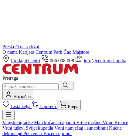
Preskoči na sadržaj
O nama
Karijera
Centrum Park
Ćao Majstore
Prodajni Centri
066 008 008
info@centrumshop.ba
Pretraga
Moj račun
Lista želja
Uporedi
Korpa
Vanjske igračke
Mali kućanski aparati
Vrtne mašine
Vrtne Kućice
Vrtni tuševi
Svijet kupatila
Vrtni namještaj i suncobrani
Kućne
dekoracije
Pet centar
Bazeni i pribor