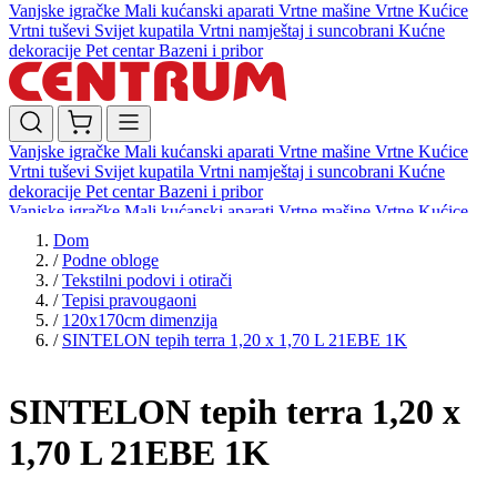
Vanjske igračke
Mali kućanski aparati
Vrtne mašine
Vrtne Kućice
Vrtni tuševi
Svijet kupatila
Vrtni namještaj i suncobrani
Kućne
dekoracije
Pet centar
Bazeni i pribor
Vanjske igračke
Mali kućanski aparati
Vrtne mašine
Vrtne Kućice
Vrtni tuševi
Svijet kupatila
Vrtni namještaj i suncobrani
Kućne
dekoracije
Pet centar
Bazeni i pribor
Vanjske igračke
Mali kućanski aparati
Vrtne mašine
Vrtne Kućice
Vrtni tuševi
Svijet kupatila
Vrtni namještaj i suncobrani
Kućne
Dom
dekoracije
Pet centar
Bazeni i pribor
/
Podne obloge
/
Tekstilni podovi i otirači
/
Tepisi pravougaoni
/
120x170cm dimenzija
/
SINTELON tepih terra 1,20 x 1,70 L 21EBE 1K
SINTELON tepih terra 1,20 x
1,70 L 21EBE 1K