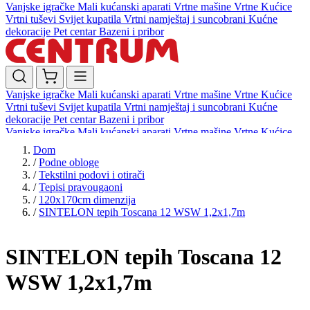
Vanjske igračke
Mali kućanski aparati
Vrtne mašine
Vrtne Kućice
Vrtni tuševi
Svijet kupatila
Vrtni namještaj i suncobrani
Kućne
dekoracije
Pet centar
Bazeni i pribor
Vanjske igračke
Mali kućanski aparati
Vrtne mašine
Vrtne Kućice
Vrtni tuševi
Svijet kupatila
Vrtni namještaj i suncobrani
Kućne
dekoracije
Pet centar
Bazeni i pribor
Vanjske igračke
Mali kućanski aparati
Vrtne mašine
Vrtne Kućice
Vrtni tuševi
Svijet kupatila
Vrtni namještaj i suncobrani
Kućne
Dom
dekoracije
Pet centar
Bazeni i pribor
/
Podne obloge
/
Tekstilni podovi i otirači
/
Tepisi pravougaoni
/
120x170cm dimenzija
/
SINTELON tepih Toscana 12 WSW 1,2x1,7m
SINTELON tepih Toscana 12
WSW 1,2x1,7m