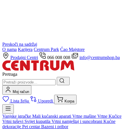
Preskoči na sadržaj
O nama
Karijera
Centrum Park
Ćao Majstore
Prodajni Centri
066 008 008
info@centrumshop.ba
Pretraga
Moj račun
Lista želja
Uporedi
Korpa
Vanjske igračke
Mali kućanski aparati
Vrtne mašine
Vrtne Kućice
Vrtni tuševi
Svijet kupatila
Vrtni namještaj i suncobrani
Kućne
dekoracije
Pet centar
Bazeni i pribor