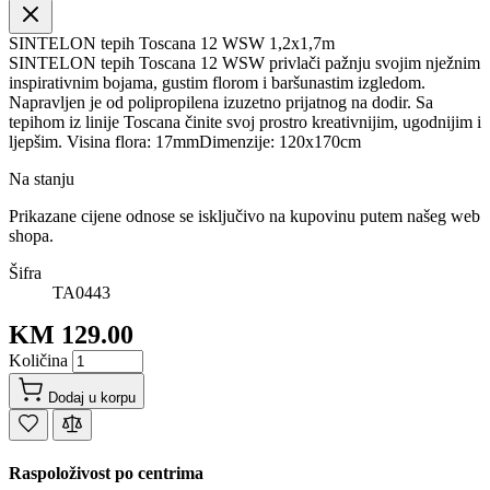
SINTELON tepih Toscana 12 WSW 1,2x1,7m
SINTELON tepih Toscana 12 WSW privlači pažnju svojim nježnim
inspirativnim bojama, gustim florom i baršunastim izgledom.
Napravljen je od polipropilena izuzetno prijatnog na dodir. Sa
tepihom iz linije Toscana činite svoj prostro kreativnijim, ugodnijim i
ljepšim. Visina flora: 17mmDimenzije: 120x170cm
Na stanju
Prikazane cijene odnose se isključivo na kupovinu putem našeg web
shopa.
Šifra
TA0443
KM 129.00
Količina
Dodaj u korpu
Raspoloživost po centrima