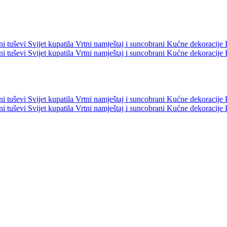
ni tuševi
Svijet kupatila
Vrtni namještaj i suncobrani
Kućne dekoracije
ni tuševi
Svijet kupatila
Vrtni namještaj i suncobrani
Kućne dekoracije
ni tuševi
Svijet kupatila
Vrtni namještaj i suncobrani
Kućne dekoracije
ni tuševi
Svijet kupatila
Vrtni namještaj i suncobrani
Kućne dekoracije