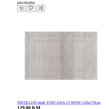
placeholder
SINTELON tepih TOSCANA 15 WOW 120x170cm
129,00 KM