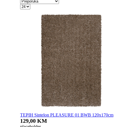
TEPIH Sintelon PLEASURE 01 BWB 120x170cm
129,00 KM
placeholder