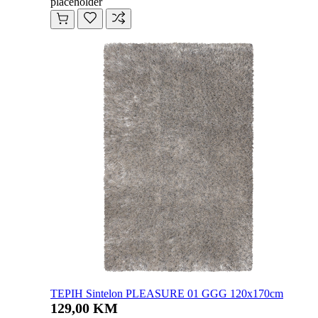
placeholder
TEPIH Sintelon PLEASURE 01 GGG 120x170cm
129,00 KM