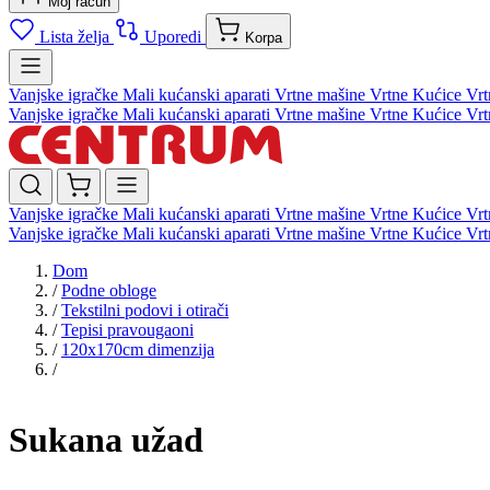
Moj račun
Lista želja
Uporedi
Korpa
Vanjske igračke
Mali kućanski aparati
Vrtne mašine
Vrtne Kućice
Vrt
Vanjske igračke
Mali kućanski aparati
Vrtne mašine
Vrtne Kućice
Vrt
Vanjske igračke
Mali kućanski aparati
Vrtne mašine
Vrtne Kućice
Vrt
Vanjske igračke
Mali kućanski aparati
Vrtne mašine
Vrtne Kućice
Vrt
Dom
/
Podne obloge
/
Tekstilni podovi i otirači
/
Tepisi pravougaoni
/
120x170cm dimenzija
/
Sukana užad