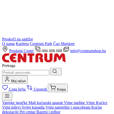
Preskoči na sadržaj
O nama
Karijera
Centrum Park
Ćao Majstore
Prodajni Centri
066 008 008
info@centrumshop.ba
Pretraga
Moj račun
Lista želja
Uporedi
Korpa
Vanjske igračke
Mali kućanski aparati
Vrtne mašine
Vrtne Kućice
Vrtni tuševi
Svijet kupatila
Vrtni namještaj i suncobrani
Kućne
dekoracije
Pet centar
Bazeni i pribor