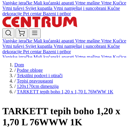
Vanjske igračke
Mali kućanski aparati
Vrtne mašine
Vrtne Kućice
Vrtni tuševi
Svijet kupatila
Vrtni namještaj i suncobrani
Kućne
dekoracije
Pet centar
Bazeni i pribor
Vanjske igračke
Mali kućanski aparati
Vrtne mašine
Vrtne Kućice
Vrtni tuševi
Svijet kupatila
Vrtni namještaj i suncobrani
Kućne
dekoracije
Pet centar
Bazeni i pribor
Vanjske igračke
Mali kućanski aparati
Vrtne mašine
Vrtne Kućice
Vrtni tuševi
Svijet kupatila
Vrtni namještaj i suncobrani
Kućne
Dom
dekoracije
Pet centar
Bazeni i pribor
/
Podne obloge
/
Tekstilni podovi i otirači
/
Tepisi pravougaoni
/
120x170cm dimenzija
/
TARKETT tepih boho 1,20 x 1,70 L 76WWW 1K
TARKETT tepih boho 1,20 x
1,70 L 76WWW 1K