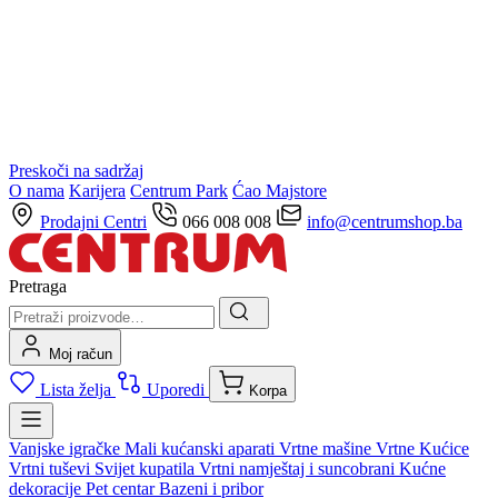
Preskoči na sadržaj
O nama
Karijera
Centrum Park
Ćao Majstore
Prodajni Centri
066 008 008
info@centrumshop.ba
Pretraga
Moj račun
Lista želja
Uporedi
Korpa
Vanjske igračke
Mali kućanski aparati
Vrtne mašine
Vrtne Kućice
Vrtni tuševi
Svijet kupatila
Vrtni namještaj i suncobrani
Kućne
dekoracije
Pet centar
Bazeni i pribor