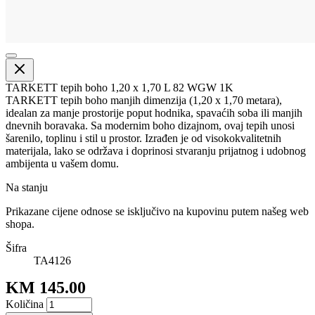
TARKETT tepih boho 1,20 x 1,70 L 82 WGW 1K
TARKETT tepih boho manjih dimenzija (1,20 x 1,70 metara),
idealan za manje prostorije poput hodnika, spavaćih soba ili manjih
dnevnih boravaka. Sa modernim boho dizajnom, ovaj tepih unosi
šarenilo, toplinu i stil u prostor. Izrađen je od visokokvalitetnih
materijala, lako se održava i doprinosi stvaranju prijatnog i udobnog
ambijenta u vašem domu.
Na stanju
Prikazane cijene odnose se isključivo na kupovinu putem našeg web
shopa.
Šifra
TA4126
KM 145.00
Količina