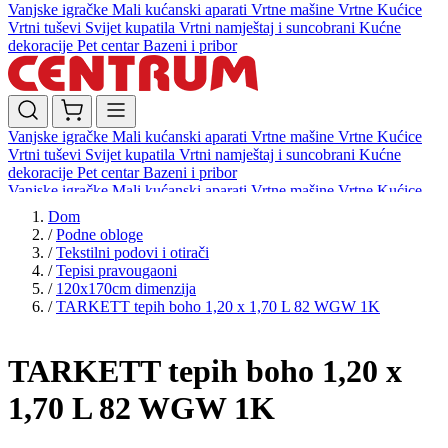
Vanjske igračke
Mali kućanski aparati
Vrtne mašine
Vrtne Kućice
Vrtni tuševi
Svijet kupatila
Vrtni namještaj i suncobrani
Kućne
dekoracije
Pet centar
Bazeni i pribor
Vanjske igračke
Mali kućanski aparati
Vrtne mašine
Vrtne Kućice
Vrtni tuševi
Svijet kupatila
Vrtni namještaj i suncobrani
Kućne
dekoracije
Pet centar
Bazeni i pribor
Vanjske igračke
Mali kućanski aparati
Vrtne mašine
Vrtne Kućice
Vrtni tuševi
Svijet kupatila
Vrtni namještaj i suncobrani
Kućne
Dom
dekoracije
Pet centar
Bazeni i pribor
/
Podne obloge
/
Tekstilni podovi i otirači
/
Tepisi pravougaoni
/
120x170cm dimenzija
/
TARKETT tepih boho 1,20 x 1,70 L 82 WGW 1K
TARKETT tepih boho 1,20 x
1,70 L 82 WGW 1K