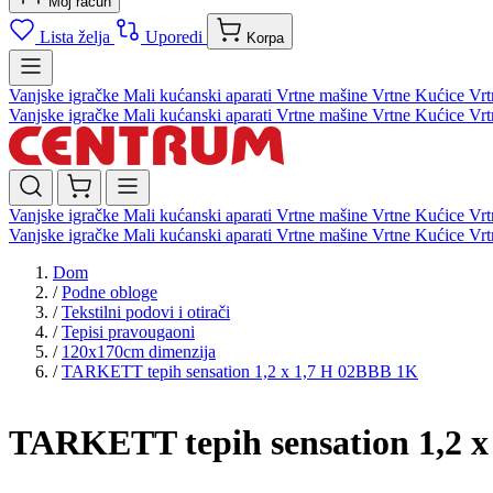
Moj račun
Lista želja
Uporedi
Korpa
Vanjske igračke
Mali kućanski aparati
Vrtne mašine
Vrtne Kućice
Vrt
Vanjske igračke
Mali kućanski aparati
Vrtne mašine
Vrtne Kućice
Vrt
Vanjske igračke
Mali kućanski aparati
Vrtne mašine
Vrtne Kućice
Vrt
Vanjske igračke
Mali kućanski aparati
Vrtne mašine
Vrtne Kućice
Vrt
Dom
/
Podne obloge
/
Tekstilni podovi i otirači
/
Tepisi pravougaoni
/
120x170cm dimenzija
/
TARKETT tepih sensation 1,2 x 1,7 H 02BBB 1K
TARKETT tepih sensation 1,2 