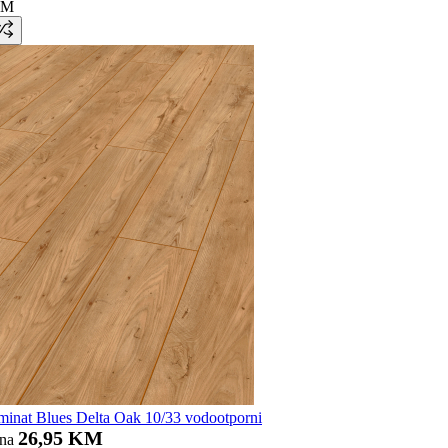
KM
nat Blues Delta Oak 10/33 vodootporni
26,95 KM
ena