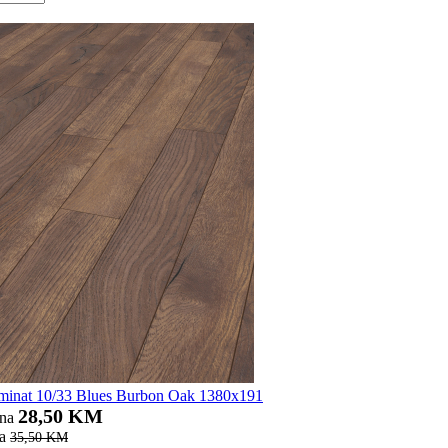
nat 10/33 Blues Burbon Oak 1380x191
28,50 KM
ena
a
35,50 KM