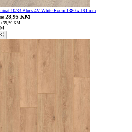
nat 10/33 Blues 4V White Room 1380 x 191 mm
28,95 KM
ena
a
35,50 KM
KM