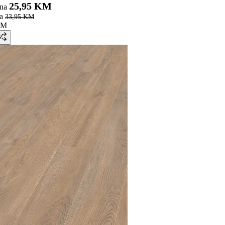
25,95 KM
ena
a
33,95 KM
KM