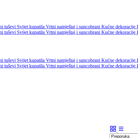
ni tuševi
Svijet kupatila
Vrtni namještaj i suncobrani
Kućne dekoracije
ni tuševi
Svijet kupatila
Vrtni namještaj i suncobrani
Kućne dekoracije
ni tuševi
Svijet kupatila
Vrtni namještaj i suncobrani
Kućne dekoracije
ni tuševi
Svijet kupatila
Vrtni namještaj i suncobrani
Kućne dekoracije