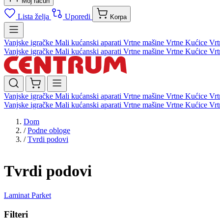
Moj račun
Lista želja
Uporedi
Korpa
Vanjske igračke
Mali kućanski aparati
Vrtne mašine
Vrtne Kućice
Vrt
Vanjske igračke
Mali kućanski aparati
Vrtne mašine
Vrtne Kućice
Vrt
Vanjske igračke
Mali kućanski aparati
Vrtne mašine
Vrtne Kućice
Vrt
Vanjske igračke
Mali kućanski aparati
Vrtne mašine
Vrtne Kućice
Vrt
Dom
/
Podne obloge
/
Tvrdi podovi
Tvrdi podovi
Laminat
Parket
Filteri