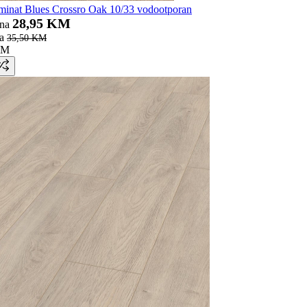
nat Blues Crossro Oak 10/33 vodootporan
28,95 KM
ena
a
35,50 KM
KM