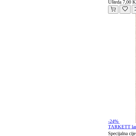
Ušteda 7,00 
-24%
TARKETT lami
Specijalna cij