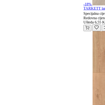
-18%
TARKETT lami
Specijalna cij
Redovna cijen
Ušteda 6,55 