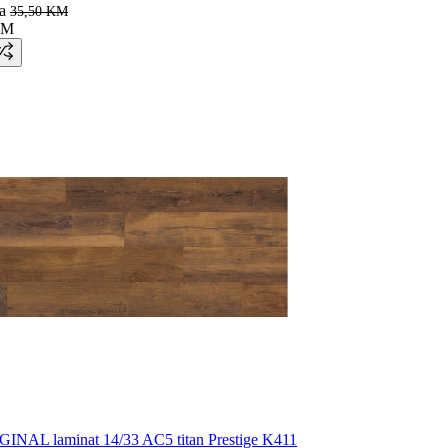
a
35,50 KM
KM
AL laminat 14/33 AC5 titan Prestige K411