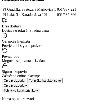
PJ Gradiška
Svetozara Markovića 1
051/837-221
PJ Laktaši
Karađorđeva 101
051/535-866
Brza dostava
Dostava u roku 1–3 radna dana
Garancija kvaliteta
Provjereni i sigurni proizvodi
Povrat robe
Mogućnost povrata u 14 dana
Sigurna kupovina
Zaštićeno online plaćanje
Opis proizvoda
Tehničke karakteristike
Opis proizvoda
+
Tehničke karakteristike
+
Nema opisa proizvoda.