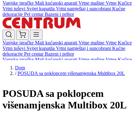
Vanjske igračke
Mali kućanski aparati
Vrtne mašine
Vrtne Kućice
Vrtni tuševi
Svijet kupatila
Vrtni namještaj i suncobrani
Kućne
dekoracije
Pet centar
Bazeni i pribor
Vanjske igračke
Mali kućanski aparati
Vrtne mašine
Vrtne Kućice
Vrtni tuševi
Svijet kupatila
Vrtni namještaj i suncobrani
Kućne
dekoracije
Pet centar
Bazeni i pribor
Vanjske igračke
Mali kućanski aparati
Vrtne mašine
Vrtne Kućice
Vrtni tuševi
Svijet kupatila
Vrtni namještaj i suncobrani
Kućne
Dom
dekoracije
Pet centar
Bazeni i pribor
/
POSUDA sa poklopcem višenamjenska Multibox 20L
POSUDA sa poklopcem
višenamjenska Multibox 20L