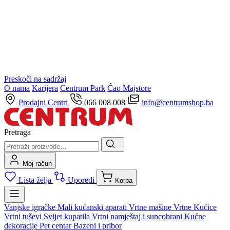
Preskoči na sadržaj
O nama
Karijera
Centrum Park
Ćao Majstore
Prodajni Centri
066 008 008
info@centrumshop.ba
Pretraga
Moj račun
Lista želja
Uporedi
Korpa
Vanjske igračke
Mali kućanski aparati
Vrtne mašine
Vrtne Kućice
Vrtni tuševi
Svijet kupatila
Vrtni namještaj i suncobrani
Kućne
dekoracije
Pet centar
Bazeni i pribor