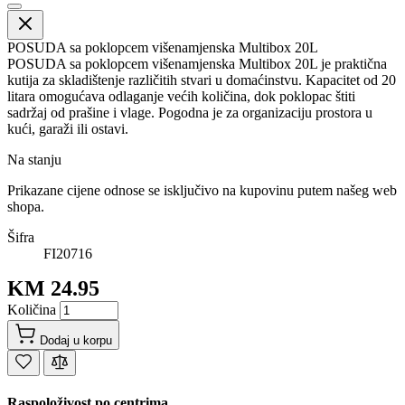
POSUDA sa poklopcem višenamjenska Multibox 20L
POSUDA sa poklopcem višenamjenska Multibox 20L je praktična
kutija za skladištenje različitih stvari u domaćinstvu. Kapacitet od 20
litara omogućava odlaganje većih količina, dok poklopac štiti
sadržaj od prašine i vlage. Pogodna je za organizaciju prostora u
kući, garaži ili ostavi.
Na stanju
Prikazane cijene odnose se isključivo na kupovinu putem našeg web
shopa.
Šifra
FI20716
KM 24.95
Količina
Dodaj u korpu
Raspoloživost po centrima