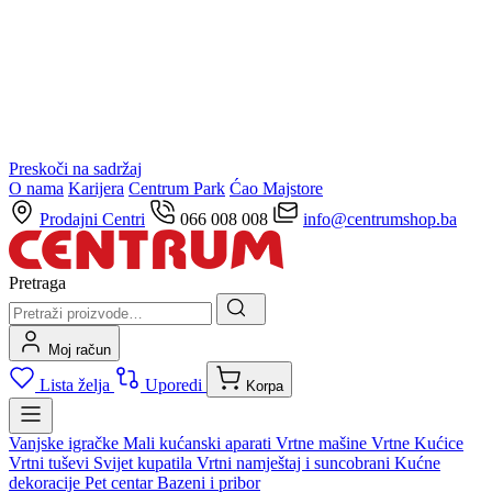
Preskoči na sadržaj
O nama
Karijera
Centrum Park
Ćao Majstore
Prodajni Centri
066 008 008
info@centrumshop.ba
Pretraga
Moj račun
Lista želja
Uporedi
Korpa
Vanjske igračke
Mali kućanski aparati
Vrtne mašine
Vrtne Kućice
Vrtni tuševi
Svijet kupatila
Vrtni namještaj i suncobrani
Kućne
dekoracije
Pet centar
Bazeni i pribor