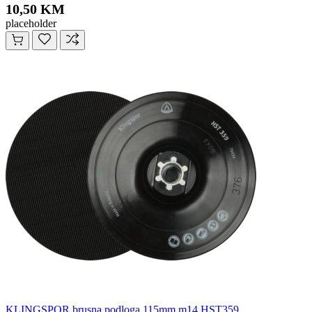
10,50 KM
placeholder
KLINGSPOR brusna podloga 115mm m14 HST359