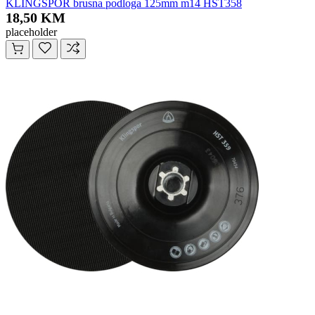
KLINGSPOR brusna podloga 125mm m14 HST358
18,50 KM
placeholder