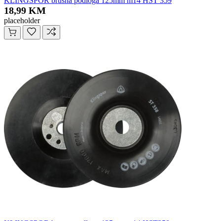
KLINGSPOR brusna podloga 125mm m14 HST 359
18,99 KM
placeholder