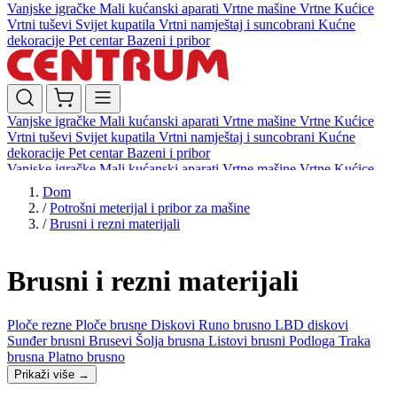
Vanjske igračke
Mali kućanski aparati
Vrtne mašine
Vrtne Kućice
Vrtni tuševi
Svijet kupatila
Vrtni namještaj i suncobrani
Kućne
dekoracije
Pet centar
Bazeni i pribor
Vanjske igračke
Mali kućanski aparati
Vrtne mašine
Vrtne Kućice
Vrtni tuševi
Svijet kupatila
Vrtni namještaj i suncobrani
Kućne
dekoracije
Pet centar
Bazeni i pribor
Vanjske igračke
Mali kućanski aparati
Vrtne mašine
Vrtne Kućice
Vrtni tuševi
Svijet kupatila
Vrtni namještaj i suncobrani
Kućne
Dom
dekoracije
Pet centar
Bazeni i pribor
/
Potrošni meterijal i pribor za mašine
/
Brusni i rezni materijali
Brusni i rezni materijali
Ploče rezne
Ploče brusne
Diskovi
Runo brusno
LBD diskovi
Sunđer brusni
Brusevi
Šolja brusna
Listovi brusni
Podloga
Traka
brusna
Platno brusno
Prikaži više
→