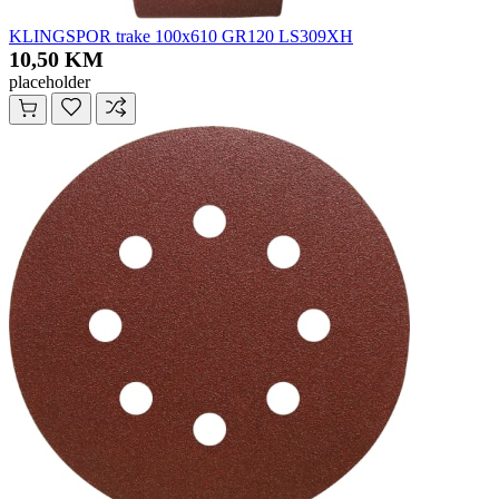
KLINGSPOR trake 100x610 GR120 LS309XH
10,50 KM
placeholder