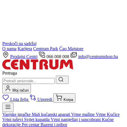
Preskoči na sadržaj
O nama
Karijera
Centrum Park
Ćao Majstore
Prodajni Centri
066 008 008
info@centrumshop.ba
Pretraga
Moj račun
Lista želja
Uporedi
Korpa
Vanjske igračke
Mali kućanski aparati
Vrtne mašine
Vrtne Kućice
Vrtni tuševi
Svijet kupatila
Vrtni namještaj i suncobrani
Kućne
dekoracije
Pet centar
Bazeni i pribor