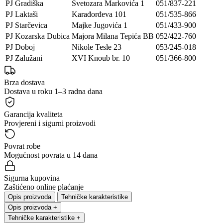
PJ Gradiška
Svetozara Markovića 1
051/837-221
PJ Laktaši
Karađorđeva 101
051/535-866
PJ Starčevica
Majke Jugovića 1
051/433-900
PJ Kozarska Dubica
Majora Milana Tepića BB
052/422-760
PJ Doboj
Nikole Tesle 23
053/245-018
PJ Zalužani
XVI Knoub br. 10
051/366-800
Brza dostava
Dostava u roku 1–3 radna dana
Garancija kvaliteta
Provjereni i sigurni proizvodi
Povrat robe
Mogućnost povrata u 14 dana
Sigurna kupovina
Zaštićeno online plaćanje
Opis proizvoda
Tehničke karakteristike
Opis proizvoda
+
Tehničke karakteristike
+