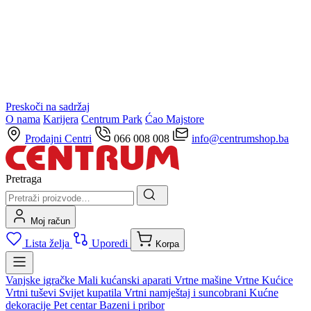
Preskoči na sadržaj
O nama
Karijera
Centrum Park
Ćao Majstore
Prodajni Centri
066 008 008
info@centrumshop.ba
Pretraga
Moj račun
Lista želja
Uporedi
Korpa
Vanjske igračke
Mali kućanski aparati
Vrtne mašine
Vrtne Kućice
Vrtni tuševi
Svijet kupatila
Vrtni namještaj i suncobrani
Kućne
dekoracije
Pet centar
Bazeni i pribor