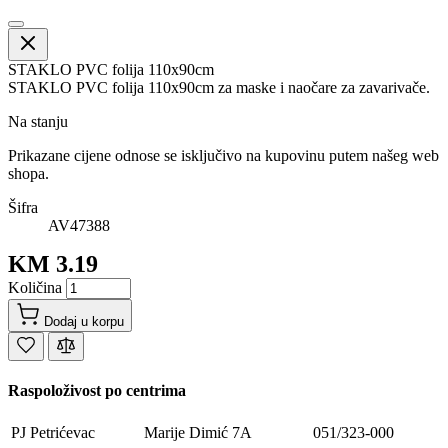
STAKLO PVC folija 110x90cm
STAKLO PVC folija 110x90cm za maske i naočare za zavarivače.
Na stanju
Prikazane cijene odnose se isključivo na kupovinu putem našeg web
shopa.
Šifra
AV47388
KM 3.19
Količina
Dodaj u korpu
Raspoloživost po centrima
PJ Petrićevac
Marije Dimić 7A
051/323-000