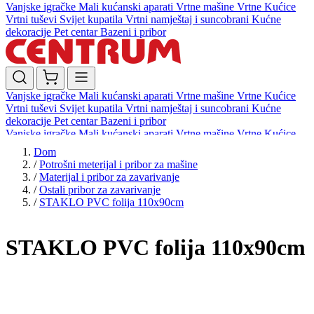
Vanjske igračke
Mali kućanski aparati
Vrtne mašine
Vrtne Kućice
Vrtni tuševi
Svijet kupatila
Vrtni namještaj i suncobrani
Kućne
dekoracije
Pet centar
Bazeni i pribor
Vanjske igračke
Mali kućanski aparati
Vrtne mašine
Vrtne Kućice
Vrtni tuševi
Svijet kupatila
Vrtni namještaj i suncobrani
Kućne
dekoracije
Pet centar
Bazeni i pribor
Vanjske igračke
Mali kućanski aparati
Vrtne mašine
Vrtne Kućice
Vrtni tuševi
Svijet kupatila
Vrtni namještaj i suncobrani
Kućne
Dom
dekoracije
Pet centar
Bazeni i pribor
/
Potrošni meterijal i pribor za mašine
/
Materijal i pribor za zavarivanje
/
Ostali pribor za zavarivanje
/
STAKLO PVC folija 110x90cm
STAKLO PVC folija 110x90cm