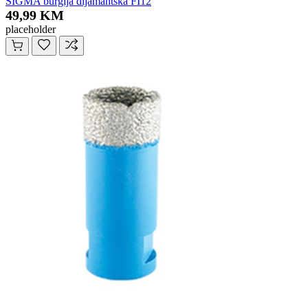
SIGMA burgija dijamantska FI12
49,99 KM
placeholder