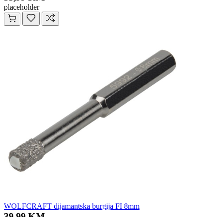
placeholder
WOLFCRAFT dijamantska burgija FI 8mm
39,99 KM