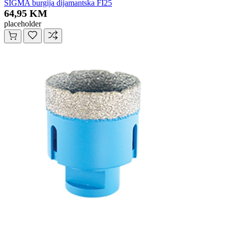
SIGMA burgija dijamantska FI25
64,95 KM
placeholder