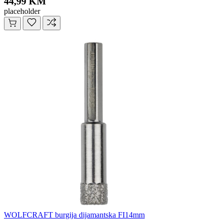
44,99 KM
placeholder
WOLFCRAFT burgija dijamantska FI14mm