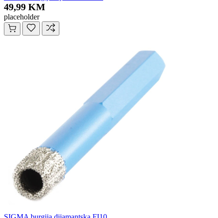
49,99 KM
placeholder
SIGMA burgija dijamantska FI10