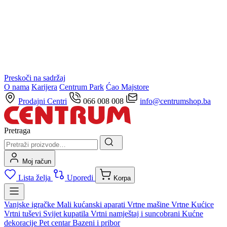
Preskoči na sadržaj
O nama
Karijera
Centrum Park
Ćao Majstore
Prodajni Centri
066 008 008
info@centrumshop.ba
Pretraga
Moj račun
Lista želja
Uporedi
Korpa
Vanjske igračke
Mali kućanski aparati
Vrtne mašine
Vrtne Kućice
Vrtni tuševi
Svijet kupatila
Vrtni namještaj i suncobrani
Kućne
dekoracije
Pet centar
Bazeni i pribor