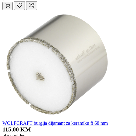
WOLFCRAFT burgija dijamant za keramiku fi 68 mm
115,00 KM
placeholder