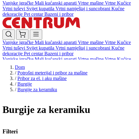
Vanjske igračke
Mali kućanski aparati
Vrtne mašine
Vrtne Kućice
Vrtni tuševi
Svijet kupatila
Vrtni namještaj i suncobrani
Kućne
dekoracije
Pet centar
Bazeni i pribor
Vanjske igračke
Mali kućanski aparati
Vrtne mašine
Vrtne Kućice
Vrtni tuševi
Svijet kupatila
Vrtni namještaj i suncobrani
Kućne
dekoracije
Pet centar
Bazeni i pribor
Vanjske igračke
Mali kućanski aparati
Vrtne mašine
Vrtne Kućice
Vrtni tuševi
Svijet kupatila
Vrtni namještaj i suncobrani
Kućne
Dom
dekoracije
Pet centar
Bazeni i pribor
/
Potrošni meterijal i pribor za mašine
/
Pribor za el. i aku mašine
/
Burgije
/
Burgije za keramiku
Burgije za keramiku
Filteri