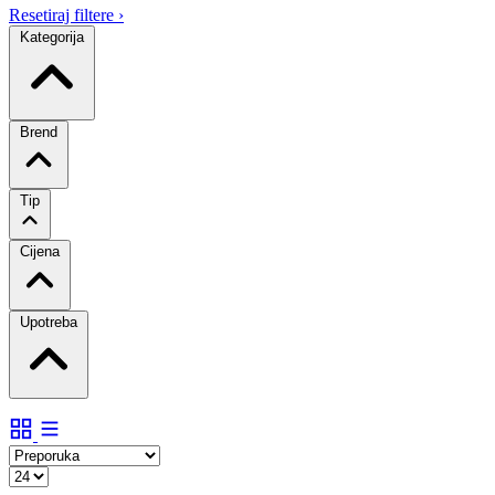
Resetiraj filtere
›
Kategorija
Brend
Tip
Cijena
Upotreba