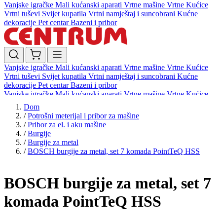
Vanjske igračke
Mali kućanski aparati
Vrtne mašine
Vrtne Kućice
Vrtni tuševi
Svijet kupatila
Vrtni namještaj i suncobrani
Kućne
dekoracije
Pet centar
Bazeni i pribor
Vanjske igračke
Mali kućanski aparati
Vrtne mašine
Vrtne Kućice
Vrtni tuševi
Svijet kupatila
Vrtni namještaj i suncobrani
Kućne
dekoracije
Pet centar
Bazeni i pribor
Vanjske igračke
Mali kućanski aparati
Vrtne mašine
Vrtne Kućice
Vrtni tuševi
Svijet kupatila
Vrtni namještaj i suncobrani
Kućne
Dom
dekoracije
Pet centar
Bazeni i pribor
/
Potrošni meterijal i pribor za mašine
/
Pribor za el. i aku mašine
/
Burgije
/
Burgije za metal
/
BOSCH burgije za metal, set 7 komada PointTeQ HSS
BOSCH burgije za metal, set 7
komada PointTeQ HSS