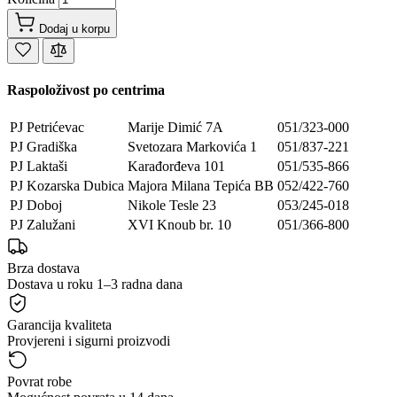
Dodaj u korpu
Raspoloživost po centrima
PJ Petrićevac
Marije Dimić 7A
051/323-000
PJ Gradiška
Svetozara Markovića 1
051/837-221
PJ Laktaši
Karađorđeva 101
051/535-866
PJ Kozarska Dubica
Majora Milana Tepića BB
052/422-760
PJ Doboj
Nikole Tesle 23
053/245-018
PJ Zalužani
XVI Knoub br. 10
051/366-800
Brza dostava
Dostava u roku 1–3 radna dana
Garancija kvaliteta
Provjereni i sigurni proizvodi
Povrat robe