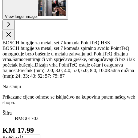
View larger image
BOSCH burgije za metal, set 7 komada PointTeQ HSS
BOSCH burgije za metal, set 7 komada spiralno svrdlo PointTeQ
omogućuje brzo bušenje u metalu zahvaljujući PointTeQ dizajnu
vrha.Samocentrirajući vrh sprječava greške, omogućavajući brz i lak
početak bušenja.Dizajn vrha PointTeQ ostaje oštar i osigurava
trajnost.Prečnik (mm): 2.0; 3.0; 4.0; 5.0; 6.0; 8.0; 10.0Radna dužina
(mm): 24; 33; 43; 52; 57; 75; 87
Na stanju
Prikazane cijene odnose se isključivo na kupovinu putem našeg web
shopa.
Šifra
BMG01702
KM 17.99
Količina