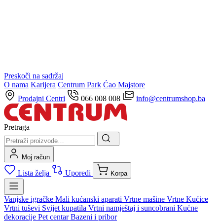
Preskoči na sadržaj
O nama
Karijera
Centrum Park
Ćao Majstore
Prodajni Centri
066 008 008
info@centrumshop.ba
Pretraga
Moj račun
Lista želja
Uporedi
Korpa
Vanjske igračke
Mali kućanski aparati
Vrtne mašine
Vrtne Kućice
Vrtni tuševi
Svijet kupatila
Vrtni namještaj i suncobrani
Kućne
dekoracije
Pet centar
Bazeni i pribor