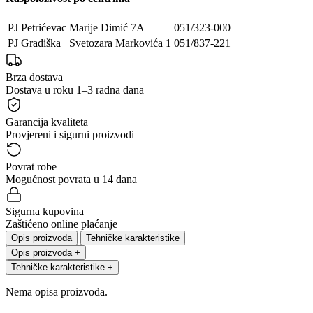
PJ Petrićevac
Marije Dimić 7A
051/323-000
PJ Gradiška
Svetozara Markovića 1
051/837-221
Brza dostava
Dostava u roku 1–3 radna dana
Garancija kvaliteta
Provjereni i sigurni proizvodi
Povrat robe
Mogućnost povrata u 14 dana
Sigurna kupovina
Zaštićeno online plaćanje
Opis proizvoda
Tehničke karakteristike
Opis proizvoda
+
Tehničke karakteristike
+
Nema opisa proizvoda.