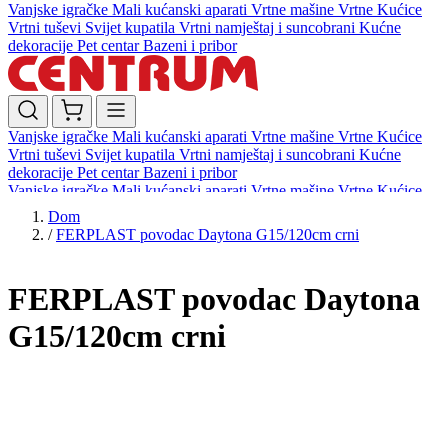
Vanjske igračke
Mali kućanski aparati
Vrtne mašine
Vrtne Kućice
Vrtni tuševi
Svijet kupatila
Vrtni namještaj i suncobrani
Kućne
dekoracije
Pet centar
Bazeni i pribor
Vanjske igračke
Mali kućanski aparati
Vrtne mašine
Vrtne Kućice
Vrtni tuševi
Svijet kupatila
Vrtni namještaj i suncobrani
Kućne
dekoracije
Pet centar
Bazeni i pribor
Vanjske igračke
Mali kućanski aparati
Vrtne mašine
Vrtne Kućice
Vrtni tuševi
Svijet kupatila
Vrtni namještaj i suncobrani
Kućne
Dom
dekoracije
Pet centar
Bazeni i pribor
/
FERPLAST povodac Daytona G15/120cm crni
FERPLAST povodac Daytona
G15/120cm crni