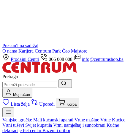
Preskoči na sadržaj
O nama
Karijera
Centrum Park
Ćao Majstore
Prodajni Centri
066 008 008
info@centrumshop.ba
Pretraga
Moj račun
Lista želja
Uporedi
Korpa
Vanjske igračke
Mali kućanski aparati
Vrtne mašine
Vrtne Kućice
Vrtni tuševi
Svijet kupatila
Vrtni namještaj i suncobrani
Kućne
dekoracije
Pet centar
Bazeni i pribor