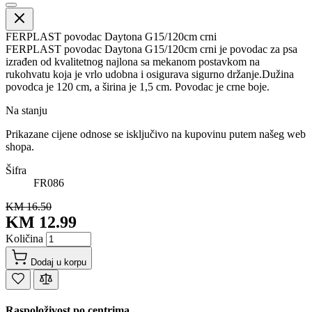
FERPLAST povodac Daytona G15/120cm crni
FERPLAST povodac Daytona G15/120cm crni je povodac za psa
izrađen od kvalitetnog najlona sa mekanom postavkom na
rukohvatu koja je vrlo udobna i osigurava sigurno držanje.Dužina
povodca je 120 cm, a širina je 1,5 cm. Povodac je crne boje.
Na stanju
Prikazane cijene odnose se isključivo na kupovinu putem našeg web
shopa.
Šifra
FR086
KM 16.50
KM 12.99
Količina
Dodaj u korpu
Raspoloživost po centrima