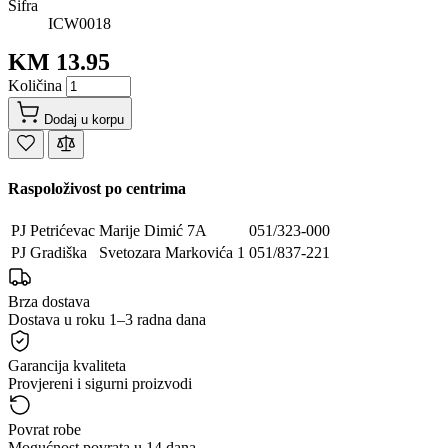
Šifra
ICW0018
KM 13.95
Količina
Dodaj u korpu
Raspoloživost po centrima
PJ Petrićevac
Marije Dimić 7A
051/323-000
PJ Gradiška
Svetozara Markovića 1
051/837-221
Brza dostava
Dostava u roku 1–3 radna dana
Garancija kvaliteta
Provjereni i sigurni proizvodi
Povrat robe
Mogućnost povrata u 14 dana