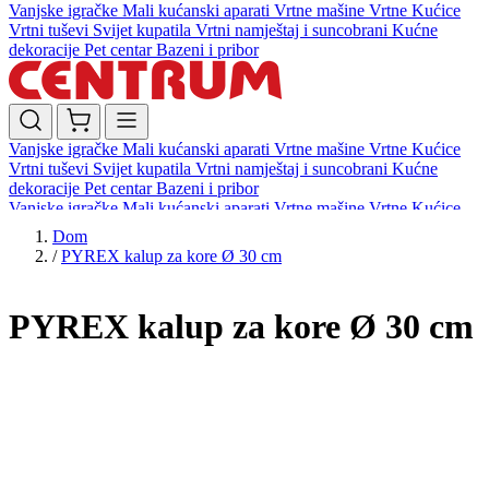
Vanjske igračke
Mali kućanski aparati
Vrtne mašine
Vrtne Kućice
Vrtni tuševi
Svijet kupatila
Vrtni namještaj i suncobrani
Kućne
dekoracije
Pet centar
Bazeni i pribor
Vanjske igračke
Mali kućanski aparati
Vrtne mašine
Vrtne Kućice
Vrtni tuševi
Svijet kupatila
Vrtni namještaj i suncobrani
Kućne
dekoracije
Pet centar
Bazeni i pribor
Vanjske igračke
Mali kućanski aparati
Vrtne mašine
Vrtne Kućice
Vrtni tuševi
Svijet kupatila
Vrtni namještaj i suncobrani
Kućne
Dom
dekoracije
Pet centar
Bazeni i pribor
/
PYREX kalup za kore Ø 30 cm
PYREX kalup za kore Ø 30 cm