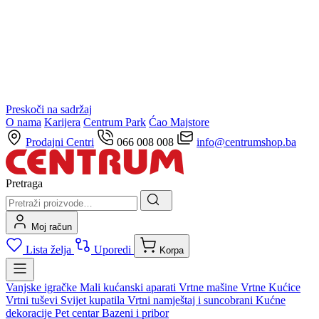
Preskoči na sadržaj
O nama
Karijera
Centrum Park
Ćao Majstore
Prodajni Centri
066 008 008
info@centrumshop.ba
Pretraga
Moj račun
Lista želja
Uporedi
Korpa
Vanjske igračke
Mali kućanski aparati
Vrtne mašine
Vrtne Kućice
Vrtni tuševi
Svijet kupatila
Vrtni namještaj i suncobrani
Kućne
dekoracije
Pet centar
Bazeni i pribor