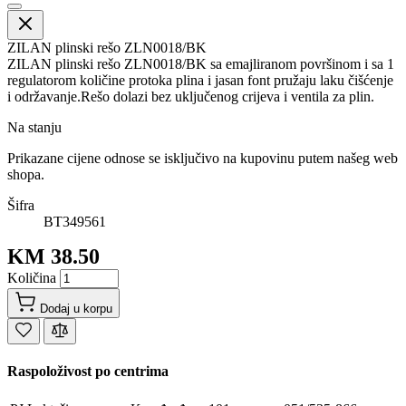
ZILAN plinski rešo ZLN0018/BK
ZILAN plinski rešo ZLN0018/BK sa emajliranom površinom i sa 1
regulatorom količine protoka plina i jasan font pružaju laku čišćenje
i održavanje.Rešo dolazi bez uključenog crijeva i ventila za plin.
Na stanju
Prikazane cijene odnose se isključivo na kupovinu putem našeg web
shopa.
Šifra
BT349561
KM 38.50
Količina
Dodaj u korpu
Raspoloživost po centrima