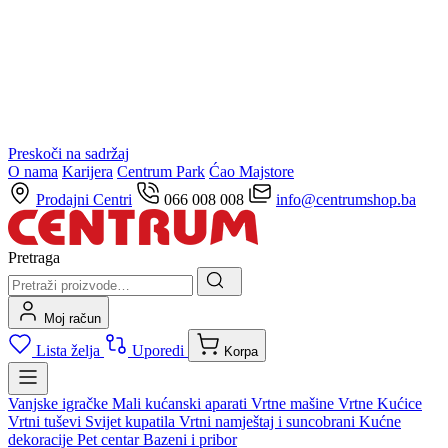
Preskoči na sadržaj
O nama
Karijera
Centrum Park
Ćao Majstore
Prodajni Centri
066 008 008
info@centrumshop.ba
Pretraga
Moj račun
Lista želja
Uporedi
Korpa
Vanjske igračke
Mali kućanski aparati
Vrtne mašine
Vrtne Kućice
Vrtni tuševi
Svijet kupatila
Vrtni namještaj i suncobrani
Kućne
dekoracije
Pet centar
Bazeni i pribor