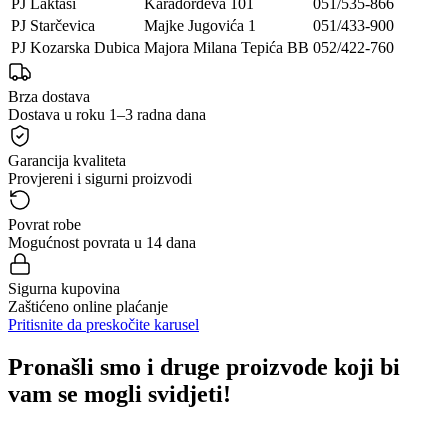
PJ Laktaši
Karađorđeva 101
051/535-866
PJ Starčevica
Majke Jugovića 1
051/433-900
PJ Kozarska Dubica
Majora Milana Tepića BB
052/422-760
Brza dostava
Dostava u roku 1–3 radna dana
Garancija kvaliteta
Provjereni i sigurni proizvodi
Povrat robe
Mogućnost povrata u 14 dana
Sigurna kupovina
Zaštićeno online plaćanje
Pritisnite da preskočite karusel
Pronašli smo i druge proizvode koji bi
vam se mogli svidjeti!