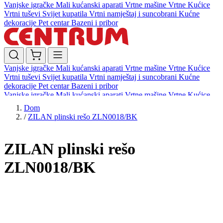
Vanjske igračke
Mali kućanski aparati
Vrtne mašine
Vrtne Kućice
Vrtni tuševi
Svijet kupatila
Vrtni namještaj i suncobrani
Kućne
dekoracije
Pet centar
Bazeni i pribor
Vanjske igračke
Mali kućanski aparati
Vrtne mašine
Vrtne Kućice
Vrtni tuševi
Svijet kupatila
Vrtni namještaj i suncobrani
Kućne
dekoracije
Pet centar
Bazeni i pribor
Vanjske igračke
Mali kućanski aparati
Vrtne mašine
Vrtne Kućice
Vrtni tuševi
Svijet kupatila
Vrtni namještaj i suncobrani
Kućne
Dom
dekoracije
Pet centar
Bazeni i pribor
/
ZILAN plinski rešo ZLN0018/BK
ZILAN plinski rešo
ZLN0018/BK