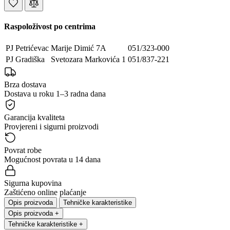
Raspoloživost po centrima
PJ Petrićevac
Marije Dimić 7A
051/323-000
PJ Gradiška
Svetozara Markovića 1
051/837-221
Brza dostava
Dostava u roku 1–3 radna dana
Garancija kvaliteta
Provjereni i sigurni proizvodi
Povrat robe
Mogućnost povrata u 14 dana
Sigurna kupovina
Zaštićeno online plaćanje
Opis proizvoda
Tehničke karakteristike
Opis proizvoda
+
Tehničke karakteristike
+