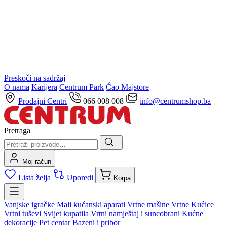
Preskoči na sadržaj
O nama
Karijera
Centrum Park
Ćao Majstore
Prodajni Centri
066 008 008
info@centrumshop.ba
Pretraga
Moj račun
Lista želja
Uporedi
Korpa
Vanjske igračke
Mali kućanski aparati
Vrtne mašine
Vrtne Kućice
Vrtni tuševi
Svijet kupatila
Vrtni namještaj i suncobrani
Kućne
dekoracije
Pet centar
Bazeni i pribor