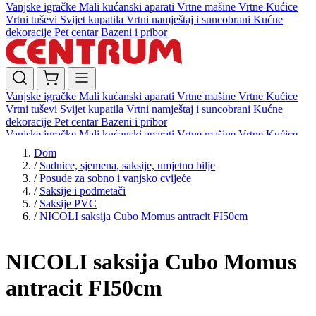
Vanjske igračke
Mali kućanski aparati
Vrtne mašine
Vrtne Kućice
Vrtni tuševi
Svijet kupatila
Vrtni namještaj i suncobrani
Kućne
dekoracije
Pet centar
Bazeni i pribor
Vanjske igračke
Mali kućanski aparati
Vrtne mašine
Vrtne Kućice
Vrtni tuševi
Svijet kupatila
Vrtni namještaj i suncobrani
Kućne
dekoracije
Pet centar
Bazeni i pribor
Vanjske igračke
Mali kućanski aparati
Vrtne mašine
Vrtne Kućice
Vrtni tuševi
Svijet kupatila
Vrtni namještaj i suncobrani
Kućne
Dom
dekoracije
Pet centar
Bazeni i pribor
/
Sadnice, sjemena, saksije, umjetno bilje
/
Posude za sobno i vanjsko cvijeće
/
Saksije i podmetači
/
Saksije PVC
/
NICOLI saksija Cubo Momus antracit FI50cm
NICOLI saksija Cubo Momus
antracit FI50cm