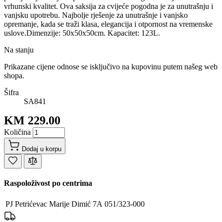
vrhunski kvalitet. Ova saksija za cvijeće pogodna je za unutrašnju i
vanjsku upotrebu. Najbolje rješenje za unutrašnje i vanjsko
opremanje, kada se traži klasa, elegancija i otpornost na vremenske
uslove.Dimenzije: 50x50x50cm. Kapacitet: 123L.
Na stanju
Prikazane cijene odnose se isključivo na kupovinu putem našeg web
shopa.
Šifra
SA841
KM 229.00
Količina
Dodaj u korpu
Raspoloživost po centrima
PJ Petrićevac
Marije Dimić 7A
051/323-000