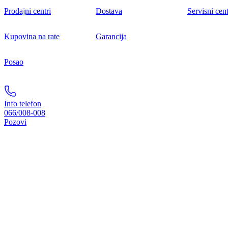
Prodajni centri
Dostava
Servisni cent
Kupovina na rate
Garancija
Posao
Info telefon
066/008-008
Pozovi