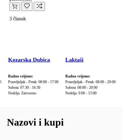
3 članak
Kozarska Dubica
Laktaši
Radno vrijeme:
Radno vrijeme:
0
Ponedjeljak - Petak: 08:00 - 17:00
Ponedjeljak - Petak: 08:00 - 20:00
Subota: 07:30 - 16:30
Subota: 08:00 - 20:00
Nedelja: Zatvoreno
Nedelja: 9:00 - 15:00
Nazovi i kupi