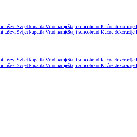
ni tuševi
Svijet kupatila
Vrtni namještaj i suncobrani
Kućne dekoracije
ni tuševi
Svijet kupatila
Vrtni namještaj i suncobrani
Kućne dekoracije
ni tuševi
Svijet kupatila
Vrtni namještaj i suncobrani
Kućne dekoracije
ni tuševi
Svijet kupatila
Vrtni namještaj i suncobrani
Kućne dekoracije