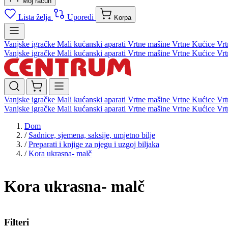
Moj račun
Lista želja
Uporedi
Korpa
Vanjske igračke
Mali kućanski aparati
Vrtne mašine
Vrtne Kućice
Vrt
Vanjske igračke
Mali kućanski aparati
Vrtne mašine
Vrtne Kućice
Vrt
Vanjske igračke
Mali kućanski aparati
Vrtne mašine
Vrtne Kućice
Vrt
Vanjske igračke
Mali kućanski aparati
Vrtne mašine
Vrtne Kućice
Vrt
Dom
/
Sadnice, sjemena, saksije, umjetno bilje
/
Preparati i knjige za njegu i uzgoj biljaka
/
Kora ukrasna- malč
Kora ukrasna- malč
Filteri