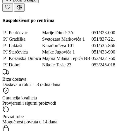
Dodaj u korpu
Raspoloživost po centrima
PJ Petrićevac
Marije Dimić 7A
051/323-000
PJ Gradiška
Svetozara Markovića 1
051/837-221
PJ Laktaši
Karađorđeva 101
051/535-866
PJ Starčevica
Majke Jugovića 1
051/433-900
PJ Kozarska Dubica
Majora Milana Tepića BB
052/422-760
PJ Doboj
Nikole Tesle 23
053/245-018
Brza dostava
Dostava u roku 1–3 radna dana
Garancija kvaliteta
Provjereni i sigurni proizvodi
Povrat robe
Mogućnost povrata u 14 dana