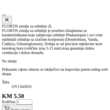
FLORTIS zemlja za orhideje 2L
FLORTIS zemlja za orhideje je posebno dizajnirana sa
karakteristikama koje zahtjevaju orhideje Phalaenopsis i sve vrste
epifitskih orhideja sa zračnim korijenom (Dendrobium, Vanda,
Cattleya, Odontoglossum). Dobija se od precizne mješavine kore
morskog bora (veličine zrna 5-15 mm) koja garantuje dobru
ventilaciju i dobru drenažu.
Na stanju
Prikazane cijene odnose se isključivo na kupovinu putem našeg web
shopa.
Šifra
OV1343010
KM 5.50
Količina