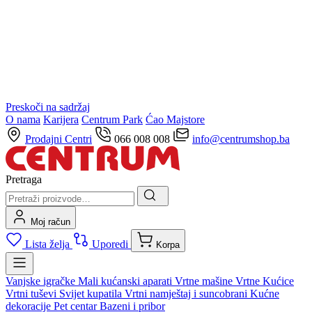
Preskoči na sadržaj
O nama
Karijera
Centrum Park
Ćao Majstore
Prodajni Centri
066 008 008
info@centrumshop.ba
Pretraga
Moj račun
Lista želja
Uporedi
Korpa
Vanjske igračke
Mali kućanski aparati
Vrtne mašine
Vrtne Kućice
Vrtni tuševi
Svijet kupatila
Vrtni namještaj i suncobrani
Kućne
dekoracije
Pet centar
Bazeni i pribor