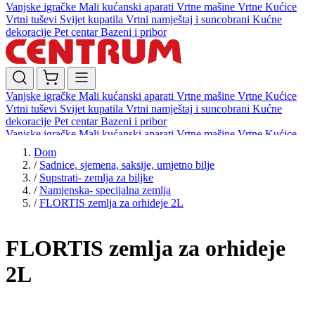
Vanjske igračke
Mali kućanski aparati
Vrtne mašine
Vrtne Kućice
Vrtni tuševi
Svijet kupatila
Vrtni namještaj i suncobrani
Kućne
dekoracije
Pet centar
Bazeni i pribor
Vanjske igračke
Mali kućanski aparati
Vrtne mašine
Vrtne Kućice
Vrtni tuševi
Svijet kupatila
Vrtni namještaj i suncobrani
Kućne
dekoracije
Pet centar
Bazeni i pribor
Vanjske igračke
Mali kućanski aparati
Vrtne mašine
Vrtne Kućice
Vrtni tuševi
Svijet kupatila
Vrtni namještaj i suncobrani
Kućne
Dom
dekoracije
Pet centar
Bazeni i pribor
/
Sadnice, sjemena, saksije, umjetno bilje
/
Supstrati- zemlja za biljke
/
Namjenska- specijalna zemlja
/
FLORTIS zemlja za orhideje 2L
FLORTIS zemlja za orhideje
2L