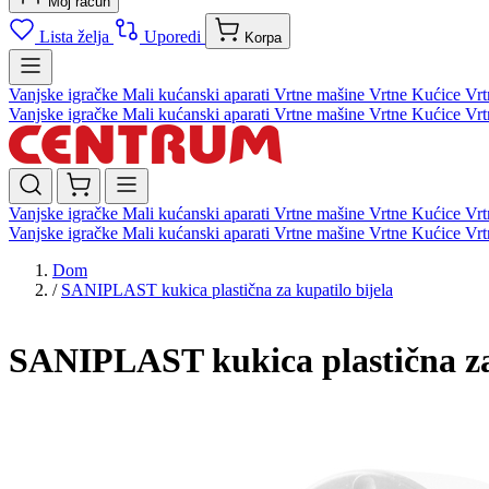
Moj račun
Lista želja
Uporedi
Korpa
Vanjske igračke
Mali kućanski aparati
Vrtne mašine
Vrtne Kućice
Vrt
Vanjske igračke
Mali kućanski aparati
Vrtne mašine
Vrtne Kućice
Vrt
Vanjske igračke
Mali kućanski aparati
Vrtne mašine
Vrtne Kućice
Vrt
Vanjske igračke
Mali kućanski aparati
Vrtne mašine
Vrtne Kućice
Vrt
Dom
/
SANIPLAST kukica plastična za kupatilo bijela
SANIPLAST kukica plastična za 