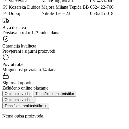
PJ Starčevica
Majke Jugovića 1
051/433-900
PJ Kozarska Dubica
Majora Milana Tepića BB
052/422-760
PJ Doboj
Nikole Tesle 23
053/245-018
Brza dostava
Dostava u roku 1–3 radna dana
Garancija kvaliteta
Provjereni i sigurni proizvodi
Povrat robe
Mogućnost povrata u 14 dana
Sigurna kupovina
Zaštićeno online plaćanje
Opis proizvoda
Tehničke karakteristike
Opis proizvoda
+
Tehničke karakteristike
+
Nema opisa proizvoda.