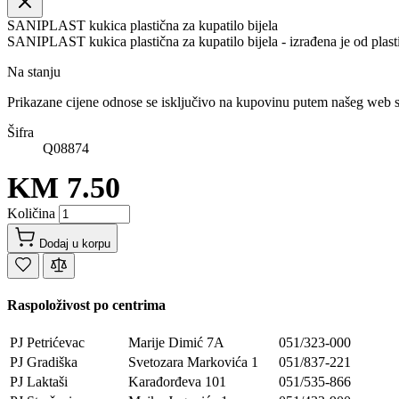
SANIPLAST kukica plastična za kupatilo bijela
SANIPLAST kukica plastična za kupatilo bijela - izrađena je od plastik
Na stanju
Prikazane cijene odnose se isključivo na kupovinu putem našeg web 
Šifra
Q08874
KM 7.50
Količina
Dodaj u korpu
Raspoloživost po centrima
PJ Petrićevac
Marije Dimić 7A
051/323-000
PJ Gradiška
Svetozara Markovića 1
051/837-221
PJ Laktaši
Karađorđeva 101
051/535-866