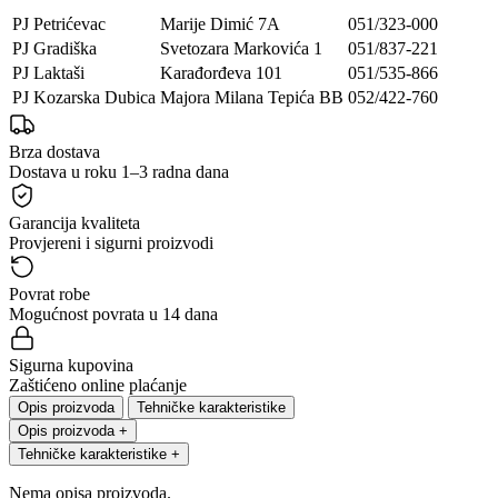
PJ Petrićevac
Marije Dimić 7A
051/323-000
PJ Gradiška
Svetozara Markovića 1
051/837-221
PJ Laktaši
Karađorđeva 101
051/535-866
PJ Kozarska Dubica
Majora Milana Tepića BB
052/422-760
Brza dostava
Dostava u roku 1–3 radna dana
Garancija kvaliteta
Provjereni i sigurni proizvodi
Povrat robe
Mogućnost povrata u 14 dana
Sigurna kupovina
Zaštićeno online plaćanje
Opis proizvoda
Tehničke karakteristike
Opis proizvoda
+
Tehničke karakteristike
+
Nema opisa proizvoda.