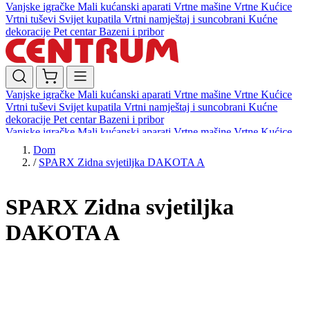
Vanjske igračke
Mali kućanski aparati
Vrtne mašine
Vrtne Kućice
Vrtni tuševi
Svijet kupatila
Vrtni namještaj i suncobrani
Kućne
dekoracije
Pet centar
Bazeni i pribor
Vanjske igračke
Mali kućanski aparati
Vrtne mašine
Vrtne Kućice
Vrtni tuševi
Svijet kupatila
Vrtni namještaj i suncobrani
Kućne
dekoracije
Pet centar
Bazeni i pribor
Vanjske igračke
Mali kućanski aparati
Vrtne mašine
Vrtne Kućice
Vrtni tuševi
Svijet kupatila
Vrtni namještaj i suncobrani
Kućne
Dom
dekoracije
Pet centar
Bazeni i pribor
/
SPARX Zidna svjetiljka DAKOTA A
SPARX Zidna svjetiljka
DAKOTA A