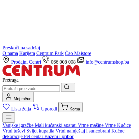
Preskoči na sadržaj
O nama
Karijera
Centrum Park
Ćao Majstore
Prodajni Centri
066 008 008
info@centrumshop.ba
Pretraga
Moj račun
Lista želja
Uporedi
Korpa
Vanjske igračke
Mali kućanski aparati
Vrtne mašine
Vrtne Kućice
Vrtni tuševi
Svijet kupatila
Vrtni namještaj i suncobrani
Kućne
dekoracije
Pet centar
Bazeni i pribor