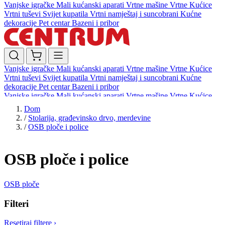
Vanjske igračke
Mali kućanski aparati
Vrtne mašine
Vrtne Kućice
Vrtni tuševi
Svijet kupatila
Vrtni namještaj i suncobrani
Kućne
dekoracije
Pet centar
Bazeni i pribor
Vanjske igračke
Mali kućanski aparati
Vrtne mašine
Vrtne Kućice
Vrtni tuševi
Svijet kupatila
Vrtni namještaj i suncobrani
Kućne
dekoracije
Pet centar
Bazeni i pribor
Vanjske igračke
Mali kućanski aparati
Vrtne mašine
Vrtne Kućice
Vrtni tuševi
Svijet kupatila
Vrtni namještaj i suncobrani
Kućne
Dom
dekoracije
Pet centar
Bazeni i pribor
/
Stolarija, građevinsko drvo, merdevine
/
OSB ploče i police
OSB ploče i police
OSB ploče
Filteri
Resetiraj filtere
›