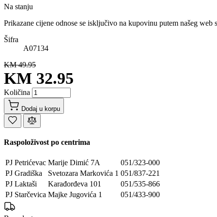
Na stanju
Prikazane cijene odnose se isključivo na kupovinu putem našeg web 
Šifra
A07134
KM 49.95
KM 32.95
Količina
Dodaj u korpu
Raspoloživost po centrima
PJ Petrićevac
Marije Dimić 7A
051/323-000
PJ Gradiška
Svetozara Markovića 1
051/837-221
PJ Laktaši
Karađorđeva 101
051/535-866
PJ Starčevica
Majke Jugovića 1
051/433-900