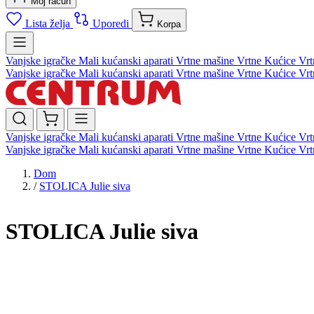
Moj račun
Lista želja
Uporedi
Korpa
Vanjske igračke
Mali kućanski aparati
Vrtne mašine
Vrtne Kućice
Vrt
Vanjske igračke
Mali kućanski aparati
Vrtne mašine
Vrtne Kućice
Vrt
Vanjske igračke
Mali kućanski aparati
Vrtne mašine
Vrtne Kućice
Vrt
Vanjske igračke
Mali kućanski aparati
Vrtne mašine
Vrtne Kućice
Vrt
Dom
/
STOLICA Julie siva
STOLICA Julie siva