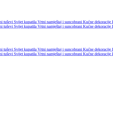
ni tuševi
Svijet kupatila
Vrtni namještaj i suncobrani
Kućne dekoracije
ni tuševi
Svijet kupatila
Vrtni namještaj i suncobrani
Kućne dekoracije
ni tuševi
Svijet kupatila
Vrtni namještaj i suncobrani
Kućne dekoracije
ni tuševi
Svijet kupatila
Vrtni namještaj i suncobrani
Kućne dekoracije