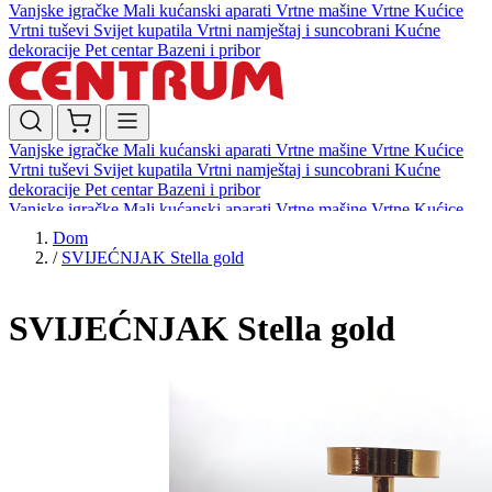
Vanjske igračke
Mali kućanski aparati
Vrtne mašine
Vrtne Kućice
Vrtni tuševi
Svijet kupatila
Vrtni namještaj i suncobrani
Kućne
dekoracije
Pet centar
Bazeni i pribor
Vanjske igračke
Mali kućanski aparati
Vrtne mašine
Vrtne Kućice
Vrtni tuševi
Svijet kupatila
Vrtni namještaj i suncobrani
Kućne
dekoracije
Pet centar
Bazeni i pribor
Vanjske igračke
Mali kućanski aparati
Vrtne mašine
Vrtne Kućice
Vrtni tuševi
Svijet kupatila
Vrtni namještaj i suncobrani
Kućne
Dom
dekoracije
Pet centar
Bazeni i pribor
/
SVIJEĆNJAK Stella gold
SVIJEĆNJAK Stella gold