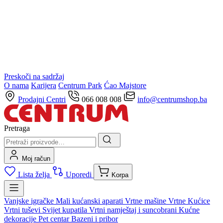
Preskoči na sadržaj
O nama
Karijera
Centrum Park
Ćao Majstore
Prodajni Centri
066 008 008
info@centrumshop.ba
Pretraga
Moj račun
Lista želja
Uporedi
Korpa
Vanjske igračke
Mali kućanski aparati
Vrtne mašine
Vrtne Kućice
Vrtni tuševi
Svijet kupatila
Vrtni namještaj i suncobrani
Kućne
dekoracije
Pet centar
Bazeni i pribor