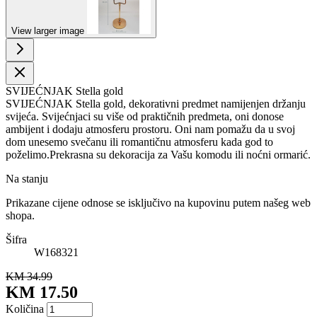
View larger image
SVIJEĆNJAK Stella gold
SVIJEĆNJAK Stella gold, dekorativni predmet namijenjen držanju
svijeća. Svijećnjaci su više od praktičnih predmeta, oni donose
ambijent i dodaju atmosferu prostoru. Oni nam pomažu da u svoj
dom unesemo svečanu ili romantičnu atmosferu kada god to
poželimo.Prekrasna su dekoracija za Vašu komodu ili noćni ormarić.
Na stanju
Prikazane cijene odnose se isključivo na kupovinu putem našeg web
shopa.
Šifra
W168321
KM 34.99
KM 17.50
Količina