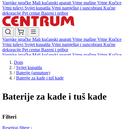
Vanjske igračke
Mali kućanski aparati
Vrtne mašine
Vrtne Kućice
Vrtni tuševi
Svijet kupatila
Vrtni namještaj i suncobrani
Kućne
dekoracije
Pet centar
Bazeni i pribor
Vanjske igračke
Mali kućanski aparati
Vrtne mašine
Vrtne Kućice
Vrtni tuševi
Svijet kupatila
Vrtni namještaj i suncobrani
Kućne
dekoracije
Pet centar
Bazeni i pribor
Vanjske igračke
Mali kućanski aparati
Vrtne mašine
Vrtne Kućice
Vrtni tuševi
Svijet kupatila
Vrtni namještaj i suncobrani
Kućne
Dom
dekoracije
Pet centar
Bazeni i pribor
/
Svijet kupatila
/
Baterije (armature)
/
Baterije za kade i tuš kade
Baterije za kade i tuš kade
Filteri
Resetiraj filtere
›