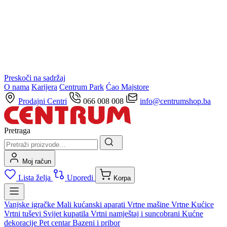
Preskoči na sadržaj
O nama
Karijera
Centrum Park
Ćao Majstore
Prodajni Centri
066 008 008
info@centrumshop.ba
Pretraga
Moj račun
Lista želja
Uporedi
Korpa
Vanjske igračke
Mali kućanski aparati
Vrtne mašine
Vrtne Kućice
Vrtni tuševi
Svijet kupatila
Vrtni namještaj i suncobrani
Kućne
dekoracije
Pet centar
Bazeni i pribor