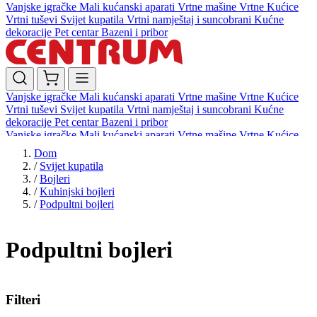
Vanjske igračke
Mali kućanski aparati
Vrtne mašine
Vrtne Kućice
Vrtni tuševi
Svijet kupatila
Vrtni namještaj i suncobrani
Kućne
dekoracije
Pet centar
Bazeni i pribor
Vanjske igračke
Mali kućanski aparati
Vrtne mašine
Vrtne Kućice
Vrtni tuševi
Svijet kupatila
Vrtni namještaj i suncobrani
Kućne
dekoracije
Pet centar
Bazeni i pribor
Vanjske igračke
Mali kućanski aparati
Vrtne mašine
Vrtne Kućice
Vrtni tuševi
Svijet kupatila
Vrtni namještaj i suncobrani
Kućne
Dom
dekoracije
Pet centar
Bazeni i pribor
/
Svijet kupatila
/
Bojleri
/
Kuhinjski bojleri
/
Podpultni bojleri
Podpultni bojleri
Filteri