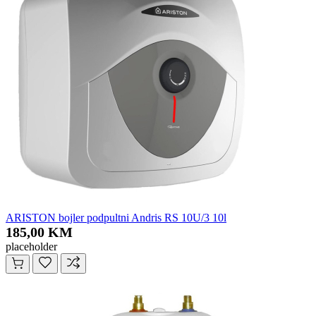
ARISTON bojler podpultni Andris RS 10U/3 10l
185,00 KM
placeholder