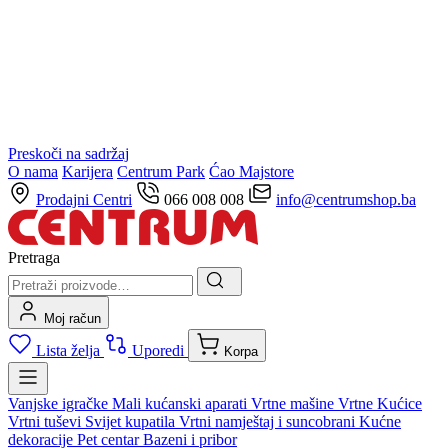
Preskoči na sadržaj
O nama
Karijera
Centrum Park
Ćao Majstore
Prodajni Centri
066 008 008
info@centrumshop.ba
Pretraga
Moj račun
Lista želja
Uporedi
Korpa
Vanjske igračke
Mali kućanski aparati
Vrtne mašine
Vrtne Kućice
Vrtni tuševi
Svijet kupatila
Vrtni namještaj i suncobrani
Kućne
dekoracije
Pet centar
Bazeni i pribor