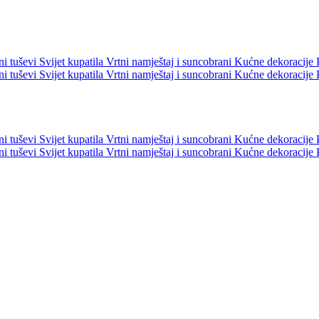
ni tuševi
Svijet kupatila
Vrtni namještaj i suncobrani
Kućne dekoracije
ni tuševi
Svijet kupatila
Vrtni namještaj i suncobrani
Kućne dekoracije
ni tuševi
Svijet kupatila
Vrtni namještaj i suncobrani
Kućne dekoracije
ni tuševi
Svijet kupatila
Vrtni namještaj i suncobrani
Kućne dekoracije