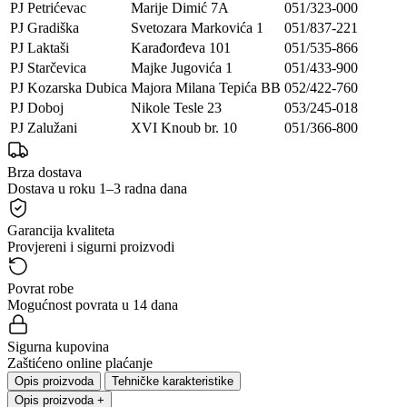
PJ Petrićevac
Marije Dimić 7A
051/323-000
PJ Gradiška
Svetozara Markovića 1
051/837-221
PJ Laktaši
Karađorđeva 101
051/535-866
PJ Starčevica
Majke Jugovića 1
051/433-900
PJ Kozarska Dubica
Majora Milana Tepića BB
052/422-760
PJ Doboj
Nikole Tesle 23
053/245-018
PJ Zalužani
XVI Knoub br. 10
051/366-800
Brza dostava
Dostava u roku 1–3 radna dana
Garancija kvaliteta
Provjereni i sigurni proizvodi
Povrat robe
Mogućnost povrata u 14 dana
Sigurna kupovina
Zaštićeno online plaćanje
Opis proizvoda
Tehničke karakteristike
Opis proizvoda
+