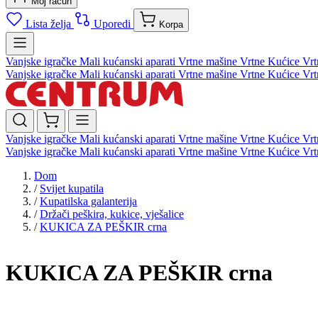
Moj račun
Lista želja
Uporedi
Korpa
Vanjske igračke
Mali kućanski aparati
Vrtne mašine
Vrtne Kućice
Vrt
Vanjske igračke
Mali kućanski aparati
Vrtne mašine
Vrtne Kućice
Vrt
Vanjske igračke
Mali kućanski aparati
Vrtne mašine
Vrtne Kućice
Vrt
Vanjske igračke
Mali kućanski aparati
Vrtne mašine
Vrtne Kućice
Vrt
Dom
/
Svijet kupatila
/
Kupatilska galanterija
/
Držači peškira, kukice, vješalice
/
KUKICA ZA PEŠKIR crna
KUKICA ZA PEŠKIR crna