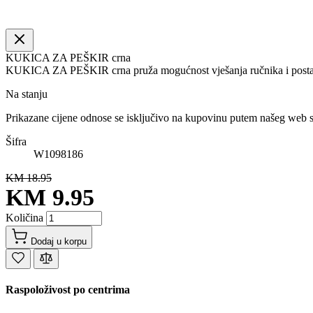
KUKICA ZA PEŠKIR crna
KUKICA ZA PEŠKIR crna pruža mogućnost vješanja ručnika i postavl
Na stanju
Prikazane cijene odnose se isključivo na kupovinu putem našeg web 
Šifra
W1098186
KM 18.95
KM 9.95
Količina
Dodaj u korpu
Raspoloživost po centrima