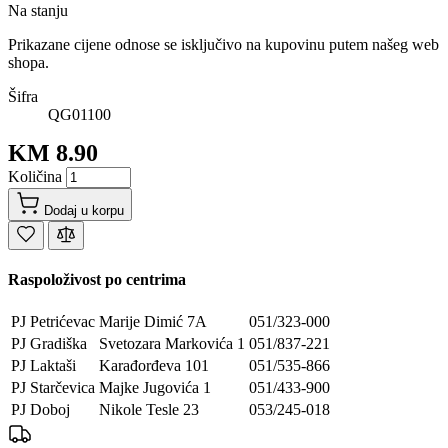
Na stanju
Prikazane cijene odnose se isključivo na kupovinu putem našeg web
shopa.
Šifra
QG01100
KM 8.90
Količina
Dodaj u korpu
Raspoloživost po centrima
PJ Petrićevac
Marije Dimić 7A
051/323-000
PJ Gradiška
Svetozara Markovića 1
051/837-221
PJ Laktaši
Karađorđeva 101
051/535-866
PJ Starčevica
Majke Jugovića 1
051/433-900
PJ Doboj
Nikole Tesle 23
053/245-018