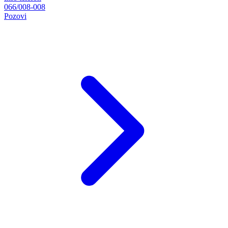
066/008-008
Pozovi