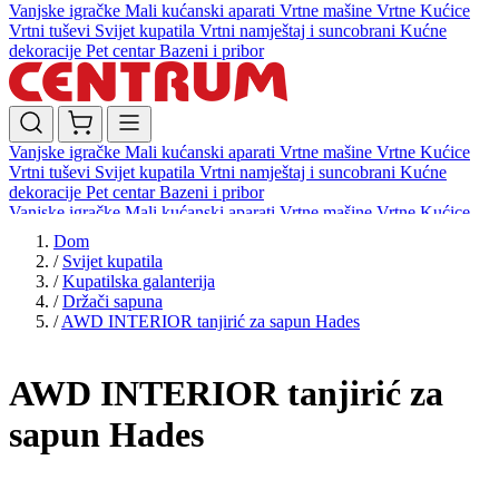
Vanjske igračke
Mali kućanski aparati
Vrtne mašine
Vrtne Kućice
Vrtni tuševi
Svijet kupatila
Vrtni namještaj i suncobrani
Kućne
dekoracije
Pet centar
Bazeni i pribor
Vanjske igračke
Mali kućanski aparati
Vrtne mašine
Vrtne Kućice
Vrtni tuševi
Svijet kupatila
Vrtni namještaj i suncobrani
Kućne
dekoracije
Pet centar
Bazeni i pribor
Vanjske igračke
Mali kućanski aparati
Vrtne mašine
Vrtne Kućice
Vrtni tuševi
Svijet kupatila
Vrtni namještaj i suncobrani
Kućne
Dom
dekoracije
Pet centar
Bazeni i pribor
/
Svijet kupatila
/
Kupatilska galanterija
/
Držači sapuna
/
AWD INTERIOR tanjirić za sapun Hades
AWD INTERIOR tanjirić za
sapun Hades