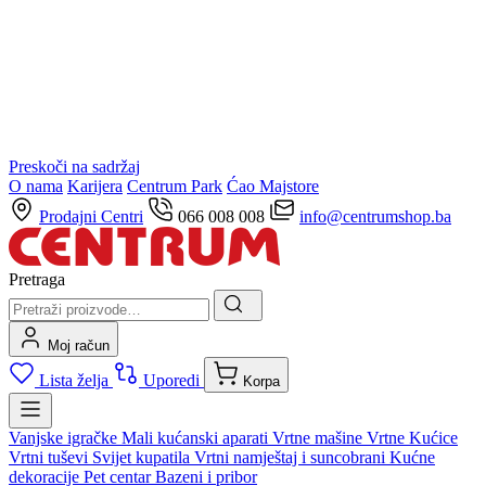
Preskoči na sadržaj
O nama
Karijera
Centrum Park
Ćao Majstore
Prodajni Centri
066 008 008
info@centrumshop.ba
Pretraga
Moj račun
Lista želja
Uporedi
Korpa
Vanjske igračke
Mali kućanski aparati
Vrtne mašine
Vrtne Kućice
Vrtni tuševi
Svijet kupatila
Vrtni namještaj i suncobrani
Kućne
dekoracije
Pet centar
Bazeni i pribor