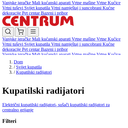
Vanjske igračke
Mali kućanski aparati
Vrtne mašine
Vrtne Kućice
Vrtni tuševi
Svijet kupatila
Vrtni namještaj i suncobrani
Kućne
dekoracije
Pet centar
Bazeni i pribor
Vanjske igračke
Mali kućanski aparati
Vrtne mašine
Vrtne Kućice
Vrtni tuševi
Svijet kupatila
Vrtni namještaj i suncobrani
Kućne
dekoracije
Pet centar
Bazeni i pribor
Vanjske igračke
Mali kućanski aparati
Vrtne mašine
Vrtne Kućice
Vrtni tuševi
Svijet kupatila
Vrtni namještaj i suncobrani
Kućne
Dom
dekoracije
Pet centar
Bazeni i pribor
/
Svijet kupatila
/
Kupatilski radijatori
Kupatilski radijatori
Električni kupatilski radijatori- sušači
kupatilski radijatori za
centralno grijanje
Filteri