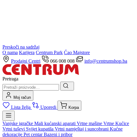
Preskoči na sadržaj
O nama
Karijera
Centrum Park
Ćao Majstore
Prodajni Centri
066 008 008
info@centrumshop.ba
Pretraga
Moj račun
Lista želja
Uporedi
Korpa
Vanjske igračke
Mali kućanski aparati
Vrtne mašine
Vrtne Kućice
Vrtni tuševi
Svijet kupatila
Vrtni namještaj i suncobrani
Kućne
dekoracije
Pet centar
Bazeni i pribor