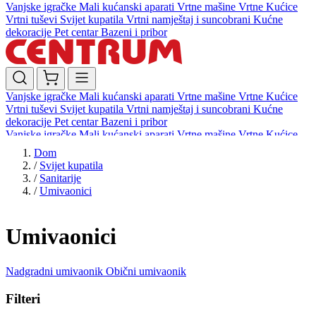
Vanjske igračke
Mali kućanski aparati
Vrtne mašine
Vrtne Kućice
Vrtni tuševi
Svijet kupatila
Vrtni namještaj i suncobrani
Kućne
dekoracije
Pet centar
Bazeni i pribor
Vanjske igračke
Mali kućanski aparati
Vrtne mašine
Vrtne Kućice
Vrtni tuševi
Svijet kupatila
Vrtni namještaj i suncobrani
Kućne
dekoracije
Pet centar
Bazeni i pribor
Vanjske igračke
Mali kućanski aparati
Vrtne mašine
Vrtne Kućice
Vrtni tuševi
Svijet kupatila
Vrtni namještaj i suncobrani
Kućne
Dom
dekoracije
Pet centar
Bazeni i pribor
/
Svijet kupatila
/
Sanitarije
/
Umivaonici
Umivaonici
Nadgradni umivaonik
Obični umivaonik
Filteri