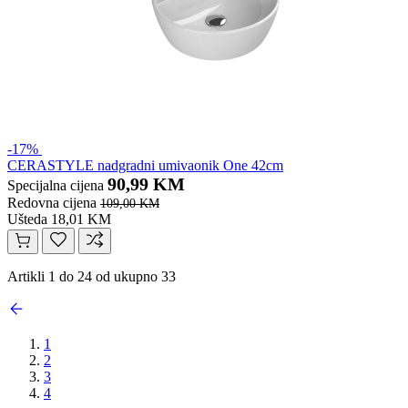
-17%
CERASTYLE nadgradni umivaonik One 42cm
90,99 KM
Specijalna cijena
Redovna cijena
109,00 KM
Ušteda 18,01 KM
Artikli 1 do 24 od ukupno 33
1
2
3
4