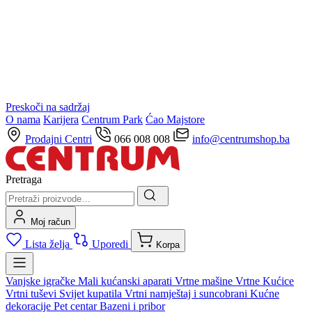
Preskoči na sadržaj
O nama
Karijera
Centrum Park
Ćao Majstore
Prodajni Centri
066 008 008
info@centrumshop.ba
Pretraga
Moj račun
Lista želja
Uporedi
Korpa
Vanjske igračke
Mali kućanski aparati
Vrtne mašine
Vrtne Kućice
Vrtni tuševi
Svijet kupatila
Vrtni namještaj i suncobrani
Kućne
dekoracije
Pet centar
Bazeni i pribor