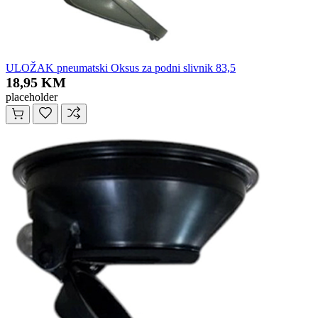
ULOŽAK pneumatski Oksus za podni slivnik 83,5
18,95 KM
placeholder