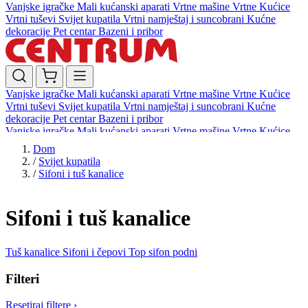
Vanjske igračke
Mali kućanski aparati
Vrtne mašine
Vrtne Kućice
Vrtni tuševi
Svijet kupatila
Vrtni namještaj i suncobrani
Kućne
dekoracije
Pet centar
Bazeni i pribor
Vanjske igračke
Mali kućanski aparati
Vrtne mašine
Vrtne Kućice
Vrtni tuševi
Svijet kupatila
Vrtni namještaj i suncobrani
Kućne
dekoracije
Pet centar
Bazeni i pribor
Vanjske igračke
Mali kućanski aparati
Vrtne mašine
Vrtne Kućice
Vrtni tuševi
Svijet kupatila
Vrtni namještaj i suncobrani
Kućne
Dom
dekoracije
Pet centar
Bazeni i pribor
/
Svijet kupatila
/
Sifoni i tuš kanalice
Sifoni i tuš kanalice
Tuš kanalice
Sifoni i čepovi
Top sifon podni
Filteri
Resetiraj filtere
›