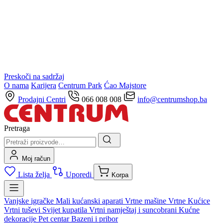
Preskoči na sadržaj
O nama
Karijera
Centrum Park
Ćao Majstore
Prodajni Centri
066 008 008
info@centrumshop.ba
Pretraga
Moj račun
Lista želja
Uporedi
Korpa
Vanjske igračke
Mali kućanski aparati
Vrtne mašine
Vrtne Kućice
Vrtni tuševi
Svijet kupatila
Vrtni namještaj i suncobrani
Kućne
dekoracije
Pet centar
Bazeni i pribor