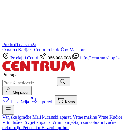
Preskoči na sadržaj
O nama
Karijera
Centrum Park
Ćao Majstore
Prodajni Centri
066 008 008
info@centrumshop.ba
Pretraga
Moj račun
Lista želja
Uporedi
Korpa
Vanjske igračke
Mali kućanski aparati
Vrtne mašine
Vrtne Kućice
Vrtni tuševi
Svijet kupatila
Vrtni namještaj i suncobrani
Kućne
dekoracije
Pet centar
Bazeni i pribor