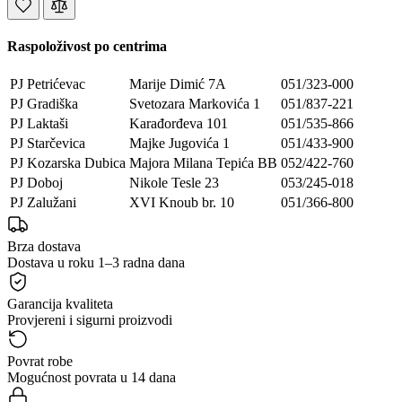
Raspoloživost po centrima
PJ Petrićevac
Marije Dimić 7A
051/323-000
PJ Gradiška
Svetozara Markovića 1
051/837-221
PJ Laktaši
Karađorđeva 101
051/535-866
PJ Starčevica
Majke Jugovića 1
051/433-900
PJ Kozarska Dubica
Majora Milana Tepića BB
052/422-760
PJ Doboj
Nikole Tesle 23
053/245-018
PJ Zalužani
XVI Knoub br. 10
051/366-800
Brza dostava
Dostava u roku 1–3 radna dana
Garancija kvaliteta
Provjereni i sigurni proizvodi
Povrat robe
Mogućnost povrata u 14 dana