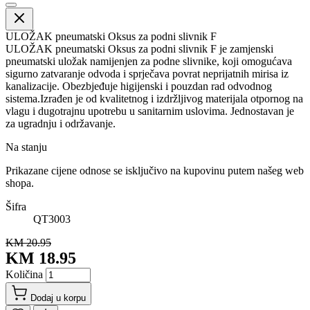
ULOŽAK pneumatski Oksus za podni slivnik F
ULOŽAK pneumatski Oksus za podni slivnik F je zamjenski
pneumatski uložak namijenjen za podne slivnike, koji omogućava
sigurno zatvaranje odvoda i sprječava povrat neprijatnih mirisa iz
kanalizacije. Obezbjeđuje higijenski i pouzdan rad odvodnog
sistema.Izrađen je od kvalitetnog i izdržljivog materijala otpornog na
vlagu i dugotrajnu upotrebu u sanitarnim uslovima. Jednostavan je
za ugradnju i održavanje.
Na stanju
Prikazane cijene odnose se isključivo na kupovinu putem našeg web
shopa.
Šifra
QT3003
KM 20.95
KM 18.95
Količina
Dodaj u korpu