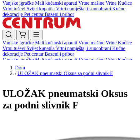
Vanjske igračke
Mali kućanski aparati
Vrtne mašine
Vrtne Kućice
Vrtni tuševi
Svijet kupatila
Vrtni namještaj i suncobrani
Kućne
dekoracije
Pet centar
Bazeni i pribor
Vanjske igračke
Mali kućanski aparati
Vrtne mašine
Vrtne Kućice
Vrtni tuševi
Svijet kupatila
Vrtni namještaj i suncobrani
Kućne
dekoracije
Pet centar
Bazeni i pribor
Vanjske igračke
Mali kućanski aparati
Vrtne mašine
Vrtne Kućice
Vrtni tuševi
Svijet kupatila
Vrtni namještaj i suncobrani
Kućne
Dom
dekoracije
Pet centar
Bazeni i pribor
/
ULOŽAK pneumatski Oksus za podni slivnik F
ULOŽAK pneumatski Oksus
za podni slivnik F