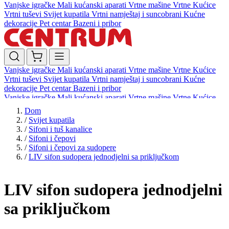
Vanjske igračke
Mali kućanski aparati
Vrtne mašine
Vrtne Kućice
Vrtni tuševi
Svijet kupatila
Vrtni namještaj i suncobrani
Kućne
dekoracije
Pet centar
Bazeni i pribor
Vanjske igračke
Mali kućanski aparati
Vrtne mašine
Vrtne Kućice
Vrtni tuševi
Svijet kupatila
Vrtni namještaj i suncobrani
Kućne
dekoracije
Pet centar
Bazeni i pribor
Vanjske igračke
Mali kućanski aparati
Vrtne mašine
Vrtne Kućice
Vrtni tuševi
Svijet kupatila
Vrtni namještaj i suncobrani
Kućne
Dom
dekoracije
Pet centar
Bazeni i pribor
/
Svijet kupatila
/
Sifoni i tuš kanalice
/
Sifoni i čepovi
/
Sifoni i čepovi za sudopere
/
LIV sifon sudopera jednodjelni sa priključkom
LIV sifon sudopera jednodjelni
sa priključkom