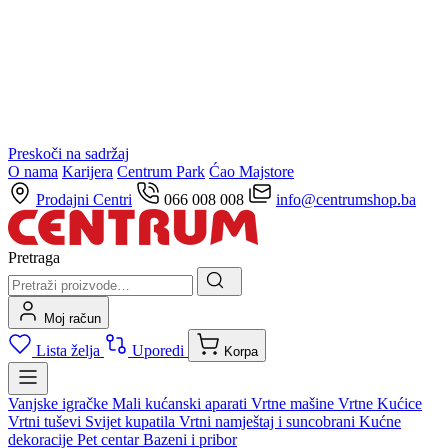
Preskoči na sadržaj
O nama
Karijera
Centrum Park
Ćao Majstore
Prodajni Centri
066 008 008
info@centrumshop.ba
Pretraga
Moj račun
Lista želja
Uporedi
Korpa
Vanjske igračke
Mali kućanski aparati
Vrtne mašine
Vrtne Kućice
Vrtni tuševi
Svijet kupatila
Vrtni namještaj i suncobrani
Kućne
dekoracije
Pet centar
Bazeni i pribor