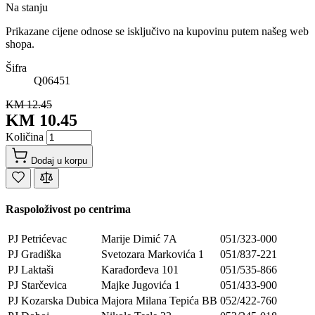
Na stanju
Prikazane cijene odnose se isključivo na kupovinu putem našeg web
shopa.
Šifra
Q06451
KM 12.45
KM 10.45
Količina
Dodaj u korpu
Raspoloživost po centrima
PJ Petrićevac
Marije Dimić 7A
051/323-000
PJ Gradiška
Svetozara Markovića 1
051/837-221
PJ Laktaši
Karađorđeva 101
051/535-866
PJ Starčevica
Majke Jugovića 1
051/433-900
PJ Kozarska Dubica
Majora Milana Tepića BB
052/422-760