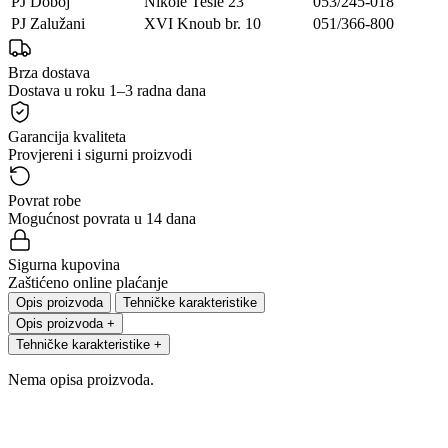
PJ Doboj
Nikole Tesle 23
053/245-018
PJ Zalužani
XVI Knoub br. 10
051/366-800
Brza dostava
Dostava u roku 1–3 radna dana
Garancija kvaliteta
Provjereni i sigurni proizvodi
Povrat robe
Mogućnost povrata u 14 dana
Sigurna kupovina
Zaštićeno online plaćanje
Opis proizvoda
Tehničke karakteristike
Opis proizvoda
+
Tehničke karakteristike
+
Nema opisa proizvoda.