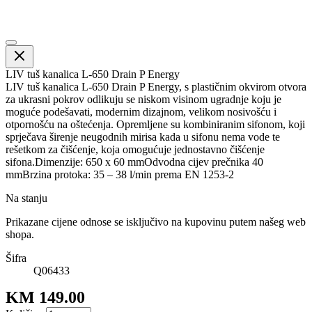
LIV tuš kanalica L-650 Drain P Energy
LIV tuš kanalica L-650 Drain P Energy, s plastičnim okvirom otvora
za ukrasni pokrov odlikuju se niskom visinom ugradnje koju je
moguće podešavati, modernim dizajnom, velikom nosivošću i
otpornošću na oštećenja. Opremljene su kombiniranim sifonom, koji
sprječava širenje neugodnih mirisa kada u sifonu nema vode te
rešetkom za čišćenje, koja omogućuje jednostavno čišćenje
sifona.Dimenzije: 650 x 60 mmOdvodna cijev prečnika 40
mmBrzina protoka: 35 – 38 l/min prema EN 1253-2
Na stanju
Prikazane cijene odnose se isključivo na kupovinu putem našeg web
shopa.
Šifra
Q06433
KM 149.00