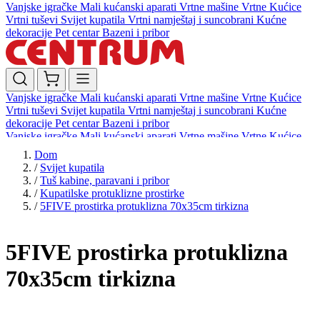
Vanjske igračke
Mali kućanski aparati
Vrtne mašine
Vrtne Kućice
Vrtni tuševi
Svijet kupatila
Vrtni namještaj i suncobrani
Kućne
dekoracije
Pet centar
Bazeni i pribor
Vanjske igračke
Mali kućanski aparati
Vrtne mašine
Vrtne Kućice
Vrtni tuševi
Svijet kupatila
Vrtni namještaj i suncobrani
Kućne
dekoracije
Pet centar
Bazeni i pribor
Vanjske igračke
Mali kućanski aparati
Vrtne mašine
Vrtne Kućice
Vrtni tuševi
Svijet kupatila
Vrtni namještaj i suncobrani
Kućne
Dom
dekoracije
Pet centar
Bazeni i pribor
/
Svijet kupatila
/
Tuš kabine, paravani i pribor
/
Kupatilske protuklizne prostirke
/
5FIVE prostirka protuklizna 70x35cm tirkizna
5FIVE prostirka protuklizna
70x35cm tirkizna