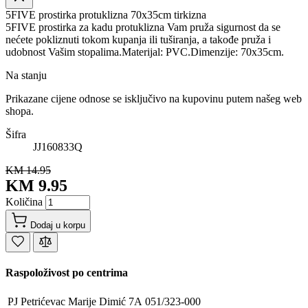
5FIVE prostirka protuklizna 70x35cm tirkizna
5FIVE prostirka za kadu protuklizna Vam pruža sigurnost da se
nećete pokliznuti tokom kupanja ili tuširanja, a takođe pruža i
udobnost Vašim stopalima.Materijal: PVC.Dimenzije: 70x35cm.
Na stanju
Prikazane cijene odnose se isključivo na kupovinu putem našeg web
shopa.
Šifra
JJ160833Q
KM 14.95
KM 9.95
Količina
Dodaj u korpu
Raspoloživost po centrima
PJ Petrićevac
Marije Dimić 7A
051/323-000