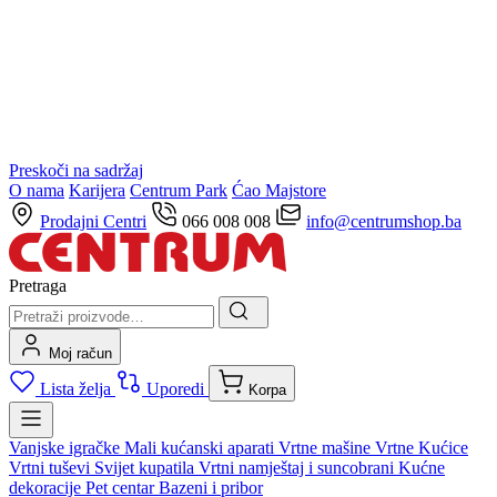
Preskoči na sadržaj
O nama
Karijera
Centrum Park
Ćao Majstore
Prodajni Centri
066 008 008
info@centrumshop.ba
Pretraga
Moj račun
Lista želja
Uporedi
Korpa
Vanjske igračke
Mali kućanski aparati
Vrtne mašine
Vrtne Kućice
Vrtni tuševi
Svijet kupatila
Vrtni namještaj i suncobrani
Kućne
dekoracije
Pet centar
Bazeni i pribor