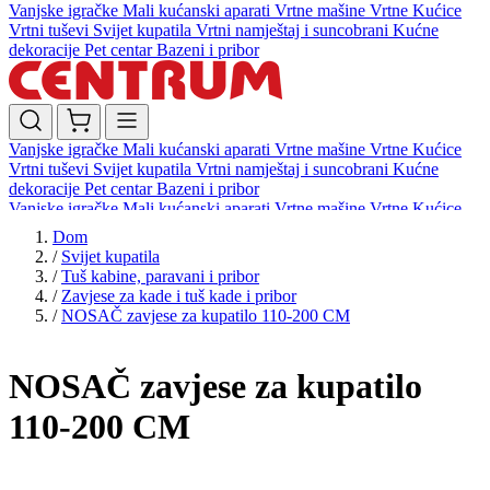
Vanjske igračke
Mali kućanski aparati
Vrtne mašine
Vrtne Kućice
Vrtni tuševi
Svijet kupatila
Vrtni namještaj i suncobrani
Kućne
dekoracije
Pet centar
Bazeni i pribor
Vanjske igračke
Mali kućanski aparati
Vrtne mašine
Vrtne Kućice
Vrtni tuševi
Svijet kupatila
Vrtni namještaj i suncobrani
Kućne
dekoracije
Pet centar
Bazeni i pribor
Vanjske igračke
Mali kućanski aparati
Vrtne mašine
Vrtne Kućice
Vrtni tuševi
Svijet kupatila
Vrtni namještaj i suncobrani
Kućne
Dom
dekoracije
Pet centar
Bazeni i pribor
/
Svijet kupatila
/
Tuš kabine, paravani i pribor
/
Zavjese za kade i tuš kade i pribor
/
NOSAČ zavjese za kupatilo 110-200 CM
NOSAČ zavjese za kupatilo
110-200 CM