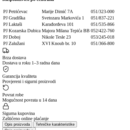
PJ Petrićevac
Marije Dimić 7A
051/323-000
PJ Gradiška
Svetozara Markovića 1
051/837-221
PJ Laktaši
Karađorđeva 101
051/535-866
PJ Kozarska Dubica
Majora Milana Tepića BB
052/422-760
PJ Doboj
Nikole Tesle 23
053/245-018
PJ Zalužani
XVI Knoub br. 10
051/366-800
Brza dostava
Dostava u roku 1–3 radna dana
Garancija kvaliteta
Provjereni i sigurni proizvodi
Povrat robe
Mogućnost povrata u 14 dana
Sigurna kupovina
Zaštićeno online plaćanje
Opis proizvoda
Tehničke karakteristike