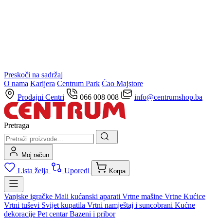
Preskoči na sadržaj
O nama
Karijera
Centrum Park
Ćao Majstore
Prodajni Centri
066 008 008
info@centrumshop.ba
Pretraga
Moj račun
Lista želja
Uporedi
Korpa
Vanjske igračke
Mali kućanski aparati
Vrtne mašine
Vrtne Kućice
Vrtni tuševi
Svijet kupatila
Vrtni namještaj i suncobrani
Kućne
dekoracije
Pet centar
Bazeni i pribor