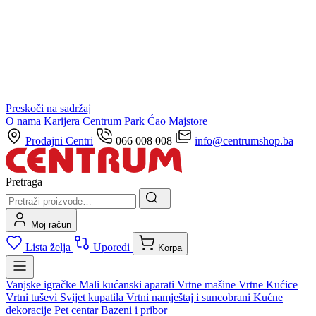
Preskoči na sadržaj
O nama
Karijera
Centrum Park
Ćao Majstore
Prodajni Centri
066 008 008
info@centrumshop.ba
Pretraga
Moj račun
Lista želja
Uporedi
Korpa
Vanjske igračke
Mali kućanski aparati
Vrtne mašine
Vrtne Kućice
Vrtni tuševi
Svijet kupatila
Vrtni namještaj i suncobrani
Kućne
dekoracije
Pet centar
Bazeni i pribor