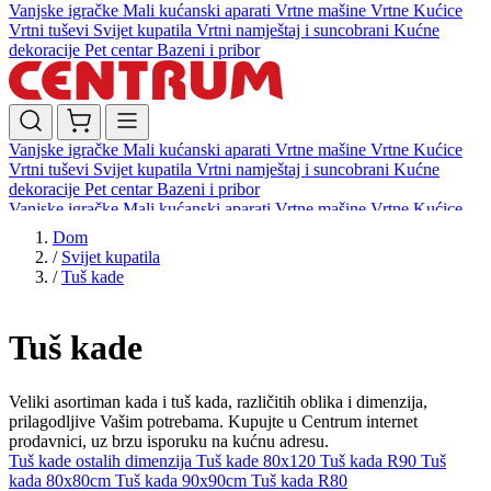
Vanjske igračke
Mali kućanski aparati
Vrtne mašine
Vrtne Kućice
Vrtni tuševi
Svijet kupatila
Vrtni namještaj i suncobrani
Kućne
dekoracije
Pet centar
Bazeni i pribor
Vanjske igračke
Mali kućanski aparati
Vrtne mašine
Vrtne Kućice
Vrtni tuševi
Svijet kupatila
Vrtni namještaj i suncobrani
Kućne
dekoracije
Pet centar
Bazeni i pribor
Vanjske igračke
Mali kućanski aparati
Vrtne mašine
Vrtne Kućice
Vrtni tuševi
Svijet kupatila
Vrtni namještaj i suncobrani
Kućne
Dom
dekoracije
Pet centar
Bazeni i pribor
/
Svijet kupatila
/
Tuš kade
Tuš kade
Veliki asortiman kada i tuš kada, različitih oblika i dimenzija,
prilagodljive Vašim potrebama. Kupujte u Centrum internet
prodavnici, uz brzu isporuku na kućnu adresu.
Tuš kade ostalih dimenzija
Tuš kade 80x120
Tuš kada R90
Tuš
kada 80x80cm
Tuš kada 90x90cm
Tuš kada R80