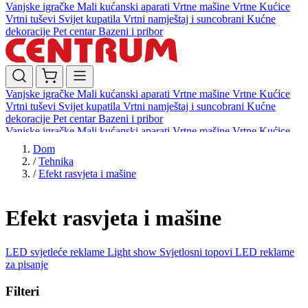
Vanjske igračke
Mali kućanski aparati
Vrtne mašine
Vrtne Kućice
Vrtni tuševi
Svijet kupatila
Vrtni namještaj i suncobrani
Kućne
dekoracije
Pet centar
Bazeni i pribor
Vanjske igračke
Mali kućanski aparati
Vrtne mašine
Vrtne Kućice
Vrtni tuševi
Svijet kupatila
Vrtni namještaj i suncobrani
Kućne
dekoracije
Pet centar
Bazeni i pribor
Vanjske igračke
Mali kućanski aparati
Vrtne mašine
Vrtne Kućice
Vrtni tuševi
Svijet kupatila
Vrtni namještaj i suncobrani
Kućne
Dom
dekoracije
Pet centar
Bazeni i pribor
/
Tehnika
/
Efekt rasvjeta i mašine
Efekt rasvjeta i mašine
LED svjetleće reklame
Light show
Svjetlosni topovi
LED reklame
za pisanje
Filteri