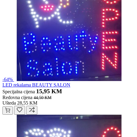
-64%
LED rekalama BEAUTY SALON
15,95 KM
Specijalna cijena
Redovna cijena
44,50 KM
Ušteda 28,55 KM