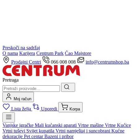
Preskoči na sadržaj
O nama
Karijera
Centrum Park
Ćao Majstore
Prodajni Centri
066 008 008
info@centrumshop.ba
Pretraga
Moj račun
Lista želja
Uporedi
Korpa
Vanjske igračke
Mali kućanski aparati
Vrtne mašine
Vrtne Kućice
Vrtni tuševi
Svijet kupatila
Vrtni namještaj i suncobrani
Kućne
dekoracije
Pet centar
Bazeni i pribor