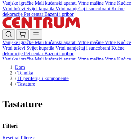
Vanjske igračke
Mali kućanski aparati
Vrtne mašine
Vrtne Kućice
Vrtni tuševi
Svijet kupatila
Vrtni namještaj i suncobrani
Kućne
dekoracije
Pet centar
Bazeni i pribor
Vanjske igračke
Mali kućanski aparati
Vrtne mašine
Vrtne Kućice
Vrtni tuševi
Svijet kupatila
Vrtni namještaj i suncobrani
Kućne
dekoracije
Pet centar
Bazeni i pribor
Vanjske igračke
Mali kućanski aparati
Vrtne mašine
Vrtne Kućice
Vrtni tuševi
Svijet kupatila
Vrtni namještaj i suncobrani
Kućne
Dom
dekoracije
Pet centar
Bazeni i pribor
/
Tehnika
/
IT periferija i komponente
/
Tastature
Tastature
Filteri
Resetiraj filtere
›