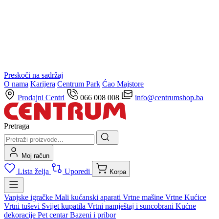
Preskoči na sadržaj
O nama
Karijera
Centrum Park
Ćao Majstore
Prodajni Centri
066 008 008
info@centrumshop.ba
Pretraga
Moj račun
Lista želja
Uporedi
Korpa
Vanjske igračke
Mali kućanski aparati
Vrtne mašine
Vrtne Kućice
Vrtni tuševi
Svijet kupatila
Vrtni namještaj i suncobrani
Kućne
dekoracije
Pet centar
Bazeni i pribor