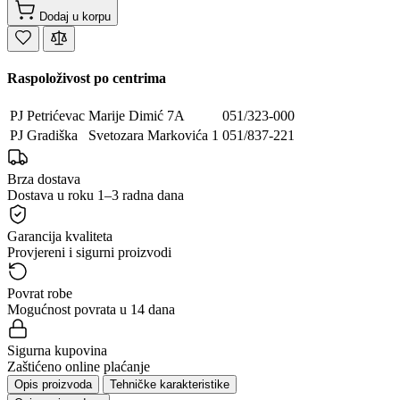
Dodaj u korpu
Raspoloživost po centrima
PJ Petrićevac
Marije Dimić 7A
051/323-000
PJ Gradiška
Svetozara Markovića 1
051/837-221
Brza dostava
Dostava u roku 1–3 radna dana
Garancija kvaliteta
Provjereni i sigurni proizvodi
Povrat robe
Mogućnost povrata u 14 dana
Sigurna kupovina
Zaštićeno online plaćanje
Opis proizvoda
Tehničke karakteristike