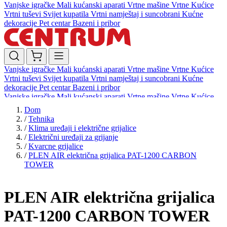
Vanjske igračke
Mali kućanski aparati
Vrtne mašine
Vrtne Kućice
Vrtni tuševi
Svijet kupatila
Vrtni namještaj i suncobrani
Kućne
dekoracije
Pet centar
Bazeni i pribor
Vanjske igračke
Mali kućanski aparati
Vrtne mašine
Vrtne Kućice
Vrtni tuševi
Svijet kupatila
Vrtni namještaj i suncobrani
Kućne
dekoracije
Pet centar
Bazeni i pribor
Vanjske igračke
Mali kućanski aparati
Vrtne mašine
Vrtne Kućice
Vrtni tuševi
Svijet kupatila
Vrtni namještaj i suncobrani
Kućne
Dom
dekoracije
Pet centar
Bazeni i pribor
/
Tehnika
/
Klima uređaji i električne grijalice
/
Električni uređaji za grijanje
/
Kvarcne grijalice
/
PLEN AIR električna grijalica PAT-1200 CARBON
TOWER
PLEN AIR električna grijalica
PAT-1200 CARBON TOWER