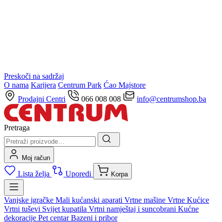
Preskoči na sadržaj
O nama
Karijera
Centrum Park
Ćao Majstore
Prodajni Centri
066 008 008
info@centrumshop.ba
Pretraga
Moj račun
Lista želja
Uporedi
Korpa
Vanjske igračke
Mali kućanski aparati
Vrtne mašine
Vrtne Kućice
Vrtni tuševi
Svijet kupatila
Vrtni namještaj i suncobrani
Kućne
dekoracije
Pet centar
Bazeni i pribor