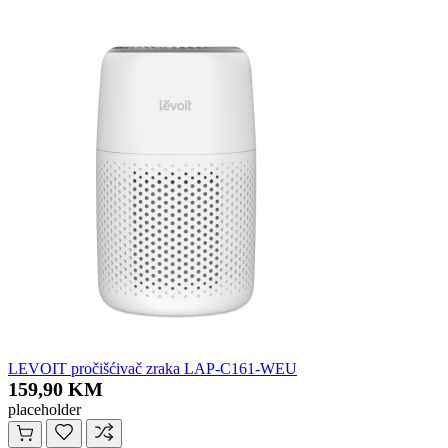
LEVOIT pročišćivač zraka LAP-C161-WEU
159,90 KM
placeholder