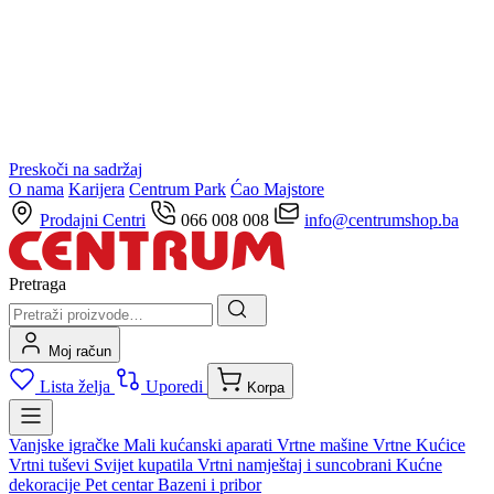
Preskoči na sadržaj
O nama
Karijera
Centrum Park
Ćao Majstore
Prodajni Centri
066 008 008
info@centrumshop.ba
Pretraga
Moj račun
Lista želja
Uporedi
Korpa
Vanjske igračke
Mali kućanski aparati
Vrtne mašine
Vrtne Kućice
Vrtni tuševi
Svijet kupatila
Vrtni namještaj i suncobrani
Kućne
dekoracije
Pet centar
Bazeni i pribor