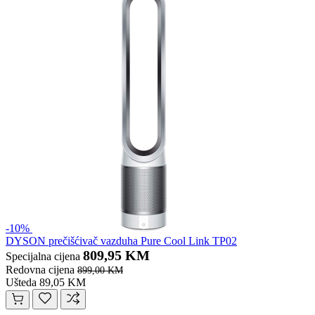
-10%
DYSON prečišćivač vazduha Pure Cool Link TP02
809,95 KM
Specijalna cijena
Redovna cijena
899,00 KM
Ušteda 89,05 KM