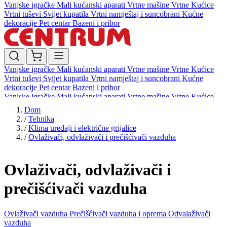
Vanjske igračke
Mali kućanski aparati
Vrtne mašine
Vrtne Kućice
Vrtni tuševi
Svijet kupatila
Vrtni namještaj i suncobrani
Kućne
dekoracije
Pet centar
Bazeni i pribor
Vanjske igračke
Mali kućanski aparati
Vrtne mašine
Vrtne Kućice
Vrtni tuševi
Svijet kupatila
Vrtni namještaj i suncobrani
Kućne
dekoracije
Pet centar
Bazeni i pribor
Vanjske igračke
Mali kućanski aparati
Vrtne mašine
Vrtne Kućice
Vrtni tuševi
Svijet kupatila
Vrtni namještaj i suncobrani
Kućne
Dom
dekoracije
Pet centar
Bazeni i pribor
/
Tehnika
/
Klima uređaji i električne grijalice
/
Ovlaživači, odvlaživači i prečišćivači vazduha
Ovlaživači, odvlaživači i
prečišćivači vazduha
Ovlaživači vazduha
Prečišćivači vazduha i oprema
Odvalaživači
vazduha