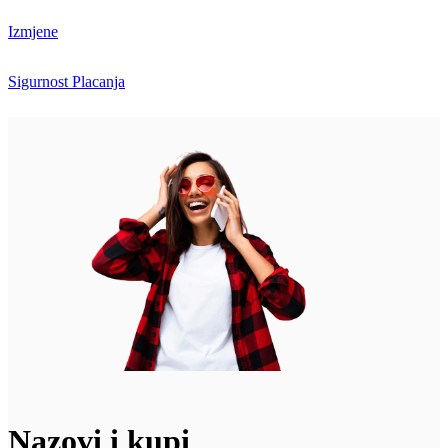
Izmjene
Sigurnost Placanja
Nazovi i kupi