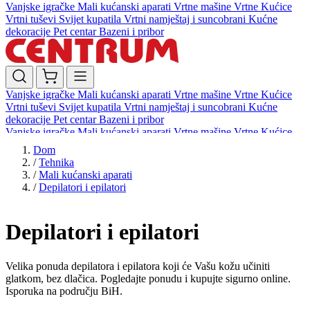
Vanjske igračke
Mali kućanski aparati
Vrtne mašine
Vrtne Kućice
Vrtni tuševi
Svijet kupatila
Vrtni namještaj i suncobrani
Kućne
dekoracije
Pet centar
Bazeni i pribor
Vanjske igračke
Mali kućanski aparati
Vrtne mašine
Vrtne Kućice
Vrtni tuševi
Svijet kupatila
Vrtni namještaj i suncobrani
Kućne
dekoracije
Pet centar
Bazeni i pribor
Vanjske igračke
Mali kućanski aparati
Vrtne mašine
Vrtne Kućice
Vrtni tuševi
Svijet kupatila
Vrtni namještaj i suncobrani
Kućne
Dom
dekoracije
Pet centar
Bazeni i pribor
/
Tehnika
/
Mali kućanski aparati
/
Depilatori i epilatori
Depilatori i epilatori
Velika ponuda depilatora i epilatora koji će Vašu kožu učiniti
glatkom, bez dlačica. Pogledajte ponudu i kupujte sigurno online.
Isporuka na području BiH.