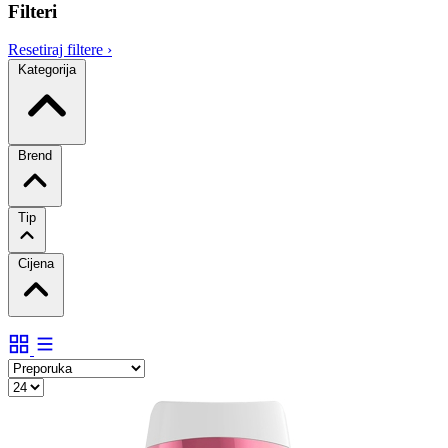
Filteri
Resetiraj filtere
›
Kategorija
Brend
Tip
Cijena