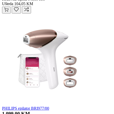
Ušteda 104,05 KM
PHILIPS epilator BRI977/00
1.099,00 KM