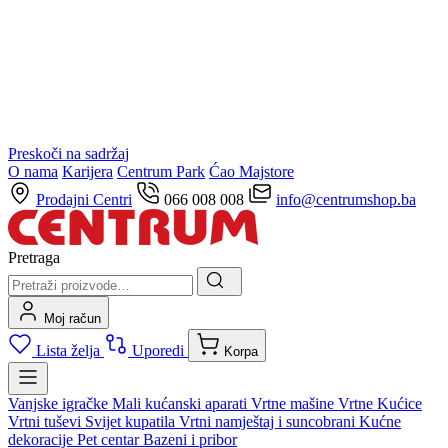
Preskoči na sadržaj
O nama
Karijera
Centrum Park
Ćao Majstore
Prodajni Centri
066 008 008
info@centrumshop.ba
Pretraga
Moj račun
Lista želja
Uporedi
Korpa
Vanjske igračke
Mali kućanski aparati
Vrtne mašine
Vrtne Kućice
Vrtni tuševi
Svijet kupatila
Vrtni namještaj i suncobrani
Kućne
dekoracije
Pet centar
Bazeni i pribor