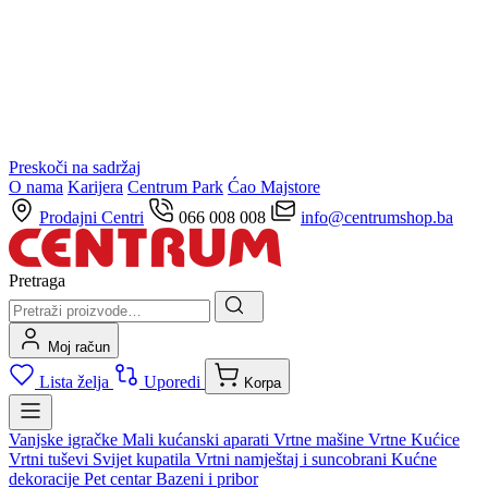
Preskoči na sadržaj
O nama
Karijera
Centrum Park
Ćao Majstore
Prodajni Centri
066 008 008
info@centrumshop.ba
Pretraga
Moj račun
Lista želja
Uporedi
Korpa
Vanjske igračke
Mali kućanski aparati
Vrtne mašine
Vrtne Kućice
Vrtni tuševi
Svijet kupatila
Vrtni namještaj i suncobrani
Kućne
dekoracije
Pet centar
Bazeni i pribor