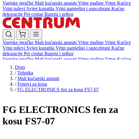
Vanjske igračke
Mali kućanski aparati
Vrtne mašine
Vrtne Kućice
Vrtni tuševi
Svijet kupatila
Vrtni namještaj i suncobrani
Kućne
dekoracije
Pet centar
Bazeni i pribor
Vanjske igračke
Mali kućanski aparati
Vrtne mašine
Vrtne Kućice
Vrtni tuševi
Svijet kupatila
Vrtni namještaj i suncobrani
Kućne
dekoracije
Pet centar
Bazeni i pribor
Vanjske igračke
Mali kućanski aparati
Vrtne mašine
Vrtne Kućice
Vrtni tuševi
Svijet kupatila
Vrtni namještaj i suncobrani
Kućne
Dom
dekoracije
Pet centar
Bazeni i pribor
/
Tehnika
/
Mali kućanski aparati
/
Fenovi za kosu
/
FG ELECTRONICS fen za kosu FS7-07
FG ELECTRONICS fen za
kosu FS7-07