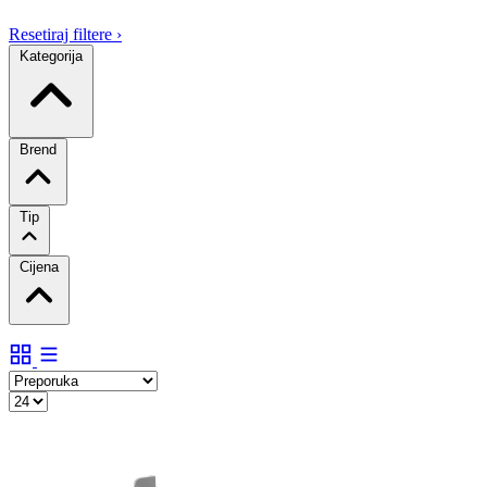
Resetiraj filtere
›
Kategorija
Brend
Tip
Cijena