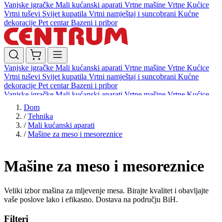
Vanjske igračke
Mali kućanski aparati
Vrtne mašine
Vrtne Kućice
Vrtni tuševi
Svijet kupatila
Vrtni namještaj i suncobrani
Kućne
dekoracije
Pet centar
Bazeni i pribor
Vanjske igračke
Mali kućanski aparati
Vrtne mašine
Vrtne Kućice
Vrtni tuševi
Svijet kupatila
Vrtni namještaj i suncobrani
Kućne
dekoracije
Pet centar
Bazeni i pribor
Vanjske igračke
Mali kućanski aparati
Vrtne mašine
Vrtne Kućice
Vrtni tuševi
Svijet kupatila
Vrtni namještaj i suncobrani
Kućne
Dom
dekoracije
Pet centar
Bazeni i pribor
/
Tehnika
/
Mali kućanski aparati
/
Mašine za meso i mesoreznice
Mašine za meso i mesoreznice
Veliki izbor mašina za mljevenje mesa. Birajte kvalitet i obavljajte
vaše poslove lako i efikasno. Dostava na području BiH.
Filteri