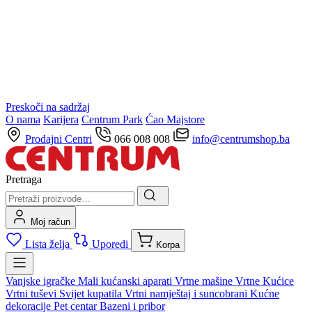
Preskoči na sadržaj
O nama
Karijera
Centrum Park
Ćao Majstore
Prodajni Centri
066 008 008
info@centrumshop.ba
Pretraga
Moj račun
Lista želja
Uporedi
Korpa
Vanjske igračke
Mali kućanski aparati
Vrtne mašine
Vrtne Kućice
Vrtni tuševi
Svijet kupatila
Vrtni namještaj i suncobrani
Kućne
dekoracije
Pet centar
Bazeni i pribor