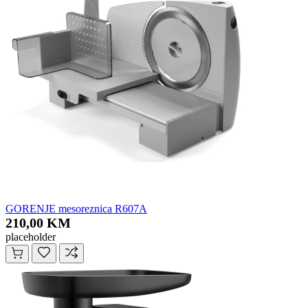
GORENJE mesoreznica R607A
210,00 KM
placeholder