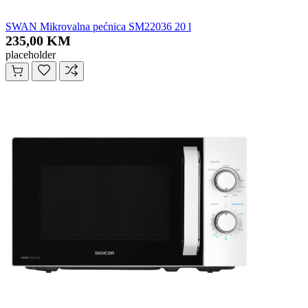
SWAN Mikrovalna pećnica SM22036 20 l
235,00 KM
placeholder