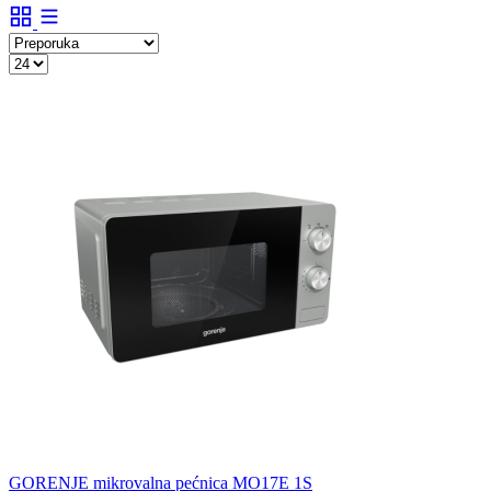
GORENJE mikrovalna pećnica MO17E 1S