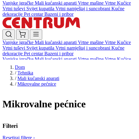
Vanjske igračke
Mali kućanski aparati
Vrtne mašine
Vrtne Kućice
Vrtni tuševi
Svijet kupatila
Vrtni namještaj i suncobrani
Kućne
dekoracije
Pet centar
Bazeni i pribor
Vanjske igračke
Mali kućanski aparati
Vrtne mašine
Vrtne Kućice
Vrtni tuševi
Svijet kupatila
Vrtni namještaj i suncobrani
Kućne
dekoracije
Pet centar
Bazeni i pribor
Vanjske igračke
Mali kućanski aparati
Vrtne mašine
Vrtne Kućice
Vrtni tuševi
Svijet kupatila
Vrtni namještaj i suncobrani
Kućne
Dom
dekoracije
Pet centar
Bazeni i pribor
/
Tehnika
/
Mali kućanski aparati
/
Mikrovalne pećnice
Mikrovalne pećnice
Filteri
Resetiraj filtere
›