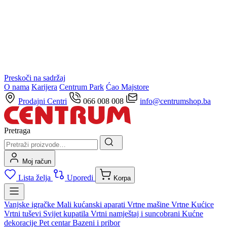
Preskoči na sadržaj
O nama
Karijera
Centrum Park
Ćao Majstore
Prodajni Centri
066 008 008
info@centrumshop.ba
Pretraga
Moj račun
Lista želja
Uporedi
Korpa
Vanjske igračke
Mali kućanski aparati
Vrtne mašine
Vrtne Kućice
Vrtni tuševi
Svijet kupatila
Vrtni namještaj i suncobrani
Kućne
dekoracije
Pet centar
Bazeni i pribor