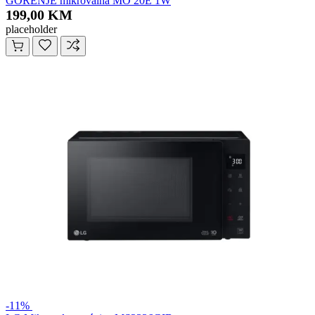
GORENJE mikrovalna MO 20E 1W
199,00 KM
placeholder
-11%