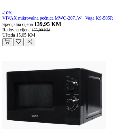
-10%
VIVAX mikrovalna pećnica MWO-2071W+ Vaga KS-505R
139,95 KM
Specijalna cijena
Redovna cijena
155,00 KM
Ušteda 15,05 KM