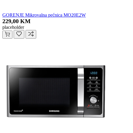
GORENJE Mikrovalna pećnica MO20E2W
229,00 KM
placeholder