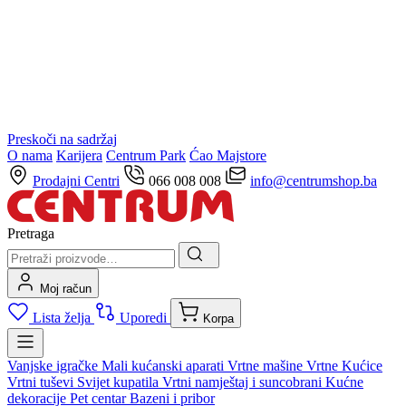
Preskoči na sadržaj
O nama
Karijera
Centrum Park
Ćao Majstore
Prodajni Centri
066 008 008
info@centrumshop.ba
Pretraga
Moj račun
Lista želja
Uporedi
Korpa
Vanjske igračke
Mali kućanski aparati
Vrtne mašine
Vrtne Kućice
Vrtni tuševi
Svijet kupatila
Vrtni namještaj i suncobrani
Kućne
dekoracije
Pet centar
Bazeni i pribor