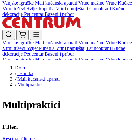
Vanjske igračke
Mali kućanski aparati
Vrtne mašine
Vrtne Kućice
Vrtni tuševi
Svijet kupatila
Vrtni namještaj i suncobrani
Kućne
dekoracije
Pet centar
Bazeni i pribor
Vanjske igračke
Mali kućanski aparati
Vrtne mašine
Vrtne Kućice
Vrtni tuševi
Svijet kupatila
Vrtni namještaj i suncobrani
Kućne
dekoracije
Pet centar
Bazeni i pribor
Vanjske igračke
Mali kućanski aparati
Vrtne mašine
Vrtne Kućice
Vrtni tuševi
Svijet kupatila
Vrtni namještaj i suncobrani
Kućne
Dom
dekoracije
Pet centar
Bazeni i pribor
/
Tehnika
/
Mali kućanski aparati
/
Multipraktici
Multipraktici
Filteri
Resetiraj filtere
›