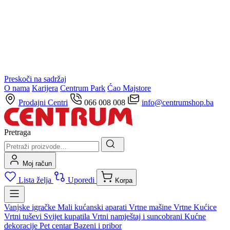
Preskoči na sadržaj
O nama
Karijera
Centrum Park
Ćao Majstore
Prodajni Centri
066 008 008
info@centrumshop.ba
Pretraga
Moj račun
Lista želja
Uporedi
Korpa
Vanjske igračke
Mali kućanski aparati
Vrtne mašine
Vrtne Kućice
Vrtni tuševi
Svijet kupatila
Vrtni namještaj i suncobrani
Kućne
dekoracije
Pet centar
Bazeni i pribor