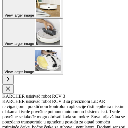
View larger image
View larger image
View larger image
KARCHER usisivač robot RCV 3
KARCHER usisivač robot RCV 3 sa preciznom LiDAR
navigacijom i praktičnom kontrolom aplikacije čisti tepihe sa niskim
dlakama i tvrde površine potpuno autonomno i sistematski. Tvrde
površine se takođe mogu obrisati kada su mokre. Suva prljavština se
pouzdano transportuje u ugrađenu posudu za otpad pomoću
rotirajuće četke, bočne četke za rubove i ventilatora. Dodatni senzori