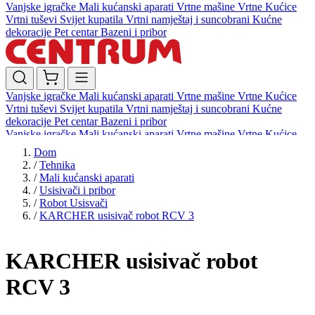
Vanjske igračke
Mali kućanski aparati
Vrtne mašine
Vrtne Kućice
Vrtni tuševi
Svijet kupatila
Vrtni namještaj i suncobrani
Kućne
dekoracije
Pet centar
Bazeni i pribor
Vanjske igračke
Mali kućanski aparati
Vrtne mašine
Vrtne Kućice
Vrtni tuševi
Svijet kupatila
Vrtni namještaj i suncobrani
Kućne
dekoracije
Pet centar
Bazeni i pribor
Vanjske igračke
Mali kućanski aparati
Vrtne mašine
Vrtne Kućice
Vrtni tuševi
Svijet kupatila
Vrtni namještaj i suncobrani
Kućne
Dom
dekoracije
Pet centar
Bazeni i pribor
/
Tehnika
/
Mali kućanski aparati
/
Usisivači i pribor
/
Robot Usisvači
/
KARCHER usisivač robot RCV 3
KARCHER usisivač robot
RCV 3