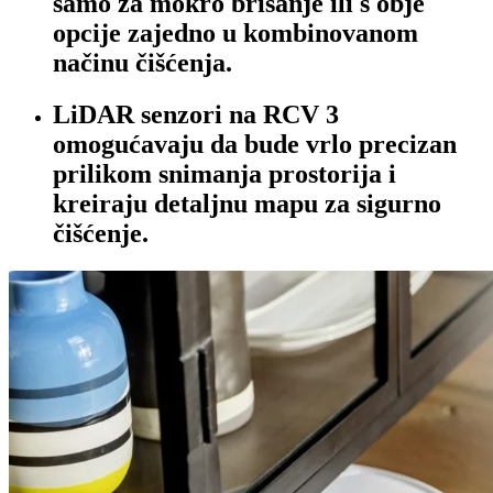
samo za mokro brisanje ili s obje
opcije zajedno u kombinovanom
načinu čišćenja.
LiDAR
senzori na RCV 3
omogućavaju da bude vrlo precizan
prilikom snimanja prostorija i
kreiraju detaljnu mapu za sigurno
čišćenje.